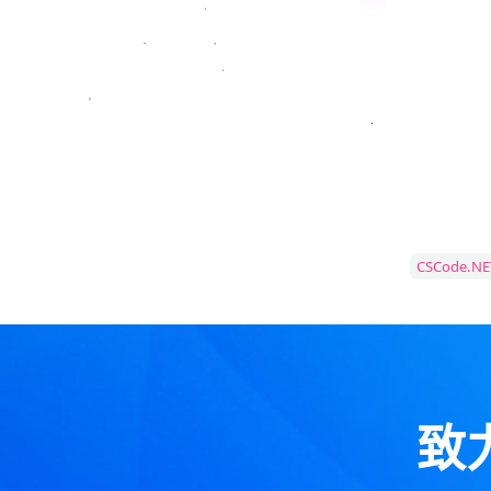
CSCode.NE
致