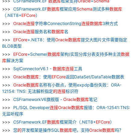
CSFramework.EF
数据库
框架支持
Oracle
+
Schema
CSFramework.EF
数据库
框架应用
Schema
测试多种
数据库
（.NET8+
EFCore
）
Oracle
连接
字符串ConnectionString
连接
数据库
3种方式
Oracle
连接
服务名和
数据库
名
EFCore
+.NET8：使用
Oracle
数据库
提交大图片文件需要指定
BLOB类型
EFCore
+Scheme(
数据库
架构)实现分库分表支持多种主流
数据
库
解决方案
SqlConnectorV6.1 -
数据库
连接
工具
Oracle
数据库
：使用
EFCore
返回DataSet/DataTable数据表
Oracle
数据库
名称有小数点，使用expdp备份失败：ORA-
12154: TNS: 无法解析指定
的
连接
标识符
CSFrameworkV6旗舰版 -
Oracle
数据库
笔记
PL/SQL Developer
连接
Oracle
数据库
报错：ORA-12541:TNS:
无监听程序
CSFramework.EF
数据库
框架简介（.NET8+
EFCore
）
您
的
开发框架是操作SQL
数据库
吧，支持
Oracle
数据库
吗？