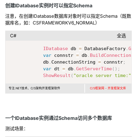
创建IDatabase实例时可以指定Schema
注意，在创建IDatabase数据库对象时可以指定Schema（既数
据库名，如：CSFRAMEWORKV6_NORMAL）
C#
全选
Copy
IDatabase
 db 
=
 DatabaseFactory
.
Get
var
 connstr 
=
 db
.
BuildConnectionSt
            db
.
ConnectionString 
=
 connstr
;
var
 dt 
=
 db
.
GetServerTime
(
)
;
ShowResult
(
"oracle server time:"
+
专注.NET技术、C/S架构开发框架软件
C/S框架网 - 开发框架文库
一个IDatabase实例通过Schema访问多个数据库
测试场景：