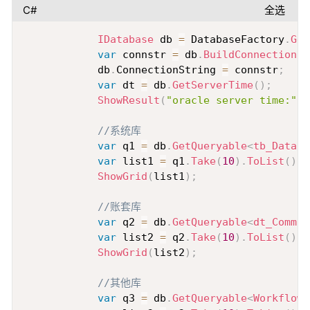
C#
全选
Copy
IDatabase
 db 
=
 DatabaseFactory
.
Get
var
 connstr 
=
 db
.
BuildConnectionSt
            db
.
ConnectionString 
=
 connstr
;
var
 dt 
=
 db
.
GetServerTime
(
)
;
ShowResult
(
"oracle server time:"
+
//系统库
var
 q1 
=
 db
.
GetQueryable
<
tb_DataSe
var
 list1 
=
 q1
.
Take
(
10
)
.
ToList
(
)
;
ShowGrid
(
list1
)
;
//账套库
var
 q2 
=
 db
.
GetQueryable
<
dt_Common
var
 list2 
=
 q2
.
Take
(
10
)
.
ToList
(
)
;
ShowGrid
(
list2
)
;
//其他库
var
 q3 
=
 db
.
GetQueryable
<
Workflow
>