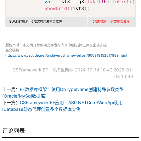
var
 list3 
=
 q3
.
Take
(
10
)
.
ToList
(
)
;
ShowGrid
(
list3
)
;
专注.NET技术、C/S架构开发框架软件
C/S框架网 - 开发框架文库
版权声明：本文为开发框架文库发布内容,转载请附上原文出处连接
原文链接：
https://www.cscode.net/archive/csframework.ef/600918152617989.html
CSFramework.EF
C/S框架网
2024-10-14 10:42
2025-01-
03 16:49
上一篇：
EF数据库框架：使用DbTypeName创建特殊参数类型
(Oracle/MySql数据库）
下一篇：
CSFramework.EF应用 - ASP.NETCore/WebApi使用
IDatabase动态代理创建多个数据库实例
评论列表