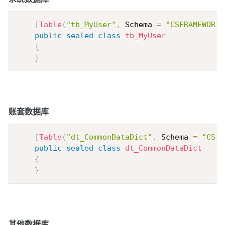
Copy
[
Table
(
"tb_MyUser"
,
 Schema 
=
"CSFRAMEWORKV
public
sealed
class
tb_MyUser
{
}
账套数据库
Copy
[
Table
(
"dt_CommonDataDict"
,
 Schema 
=
"CSFR
public
sealed
class
dt_CommonDataDict
{
}
其他数据库