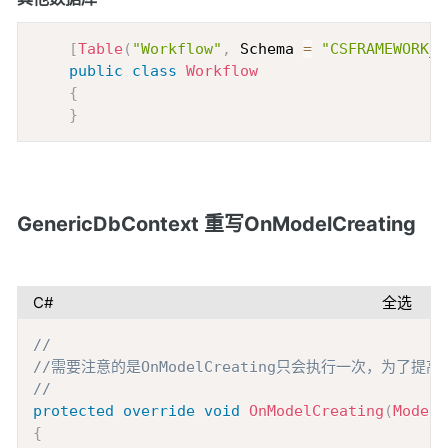
Copy
[
Table
(
"Workflow"
,
 Schema 
=
"CSFRAMEWORK_W
public
class
Workflow
{
}
GenericDbContext 重写OnModelCreating
C#
全选
Copy
//
//需要注意的是OnModelCreating只会执行一次，为了提
//
protected
override
void
OnModelCreating
(
ModelB
{