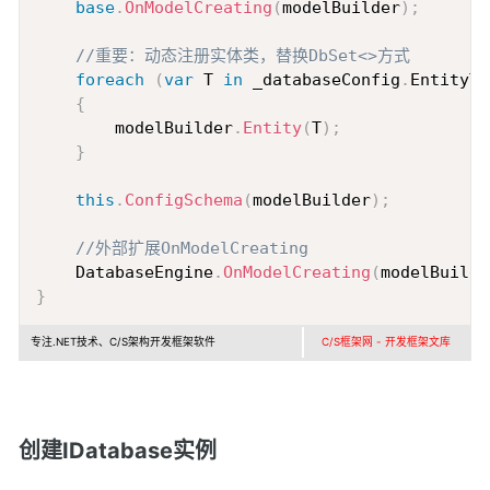
base
.
OnModelCreating
(
modelBuilder
)
;
//重要：动态注册实体类，替换DbSet<>方式
foreach
(
var
 T 
in
 _databaseConfig
.
EntityTy
{
        modelBuilder
.
Entity
(
T
)
;
}
this
.
ConfigSchema
(
modelBuilder
)
;
//外部扩展OnModelCreating
    DatabaseEngine
.
OnModelCreating
(
modelBuilde
}
专注.NET技术、C/S架构开发框架软件
C/S框架网 - 开发框架文库
创建IDatabase实例