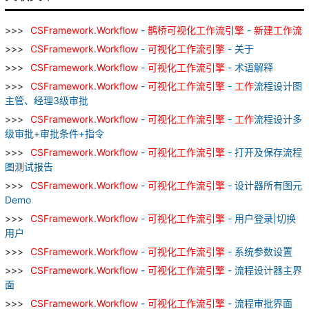
CSFramework
.
Workflow
-
鹊桥
可
视
化
工作
流
引擎
-
新建
工作
流
CSFramework
.
Workflow
-
可
视
化
工作
流
引擎
- 关于
CSFramework
.
Workflow
-
可
视
化
工作
流
引擎
- 术语解释
CSFramework
.
Workflow
-
可
视
化
工作
流
引擎
-
工作
流程设计图
主管、经理3级审批
CSFramework
.
Workflow
-
可
视
化
工作
流
引擎
-
工作
流程设计多
级审批+审批条件+指令
CSFramework
.
Workflow
-
可
视
化
工作
流
引擎
- 打开及保存流程
图测试报告
CSFramework
.
Workflow
-
可
视
化
工作
流
引擎
- 设计器所有图元
Demo
CSFramework
.
Workflow
-
可
视
化
工作
流
引擎
- 用户登录|切换
用户
CSFramework
.
Workflow
-
可
视
化
工作
流
引擎
- 系统参数设置
CSFramework
.
Workflow
-
可
视
化
工作
流
引擎
- 流程设计器主界
面
CSFramework
.
Workflow
-
可
视
化
工作
流
引擎
- 流程审批界面