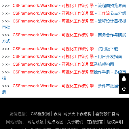
CSFramework
.
Workflow
-
可
视
化
工作
流
引擎
- 流程图预览界面
CSFramework
.
Workflow
-
可
视
化
工作
流
引擎
-
工作
流
节点介绍
CSFramework
.
Workflow
-
可
视
化
工作
流
引擎
- 流程设计器模拟
审批
CSFramework
.
Workflow
-
可
视
化
工作
流
引擎
- 商务合作与购买
方式
CSFramework
.
Workflow
-
可
视
化
工作
流
引擎
- 试用版下载
CSFramework
.
Workflow
-
可
视
化
工作
流
引擎
- 用户开发指南
CSFramework
.
Workflow
-
可
视
化
工作
流
引擎
系统架构图
CSFramework
.
Workflow
-
可
视
化
工作
流
引擎
操作手册 - 多级审
核
CSFramework
.
Workflow
-
可
视
化
工作
流
引擎
- 条件审批操作手
册
友情连接：
C/S框架网
|
表网-网罗天下表结构
|
喜鹊软件官网
网站导航：
网站导航
|
站点地图
|
关于我们
|
在线留言
|
版权声明