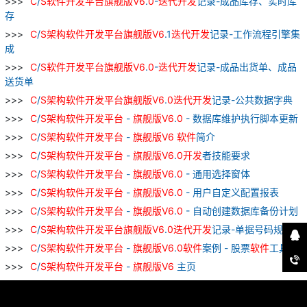
C
/
S
软件
开发
平台
旗舰
版
V
6
.
0
-
迭
代
开发
记录-成品库存、实时库
存
C
/
S
架构
软件
开发
平台
旗舰
版
V
6
.1
迭
代
开发
记录-工作流程引擎集
成
C
/
S
软件
开发
平台
旗舰
版
V
6
.
0
-
迭
代
开发
记录-成品出货单、成品
送货单
C
/
S
架构
软件
开发
平台
旗舰
版
V
6
.
0
迭
代
开发
记录-公共数据字典
C
/
S
架构
软件
开发
平台
-
旗舰
版
V
6
.
0
- 数据库维护执行脚本更新
C
/
S
架构
软件
开发
平台
-
旗舰
版
V
6
软件
简介
C
/
S
架构
软件
开发
平台
-
旗舰
版
V
6
.
0
开发
者技能要求
C
/
S
架构
软件
开发
平台
-
旗舰
版
V
6
.
0
- 通用选择窗体
C
/
S
架构
软件
开发
平台
-
旗舰
版
V
6
.
0
- 用户自定义配置报表
C
/
S
架构
软件
开发
平台
-
旗舰
版
V
6
.
0
- 自动创建数据库备份计划
C
/
S
架构
软件
开发
平台
旗舰
版
V
6
.
0
迭
代
开发
记录-单据号码规则
C
/
S
架构
软件
开发
平台
-
旗舰
版
V
6
.
0
软件
案例 - 股票
软件
工具
C
/
S
架构
软件
开发
平台
-
旗舰
版
V
6
主页