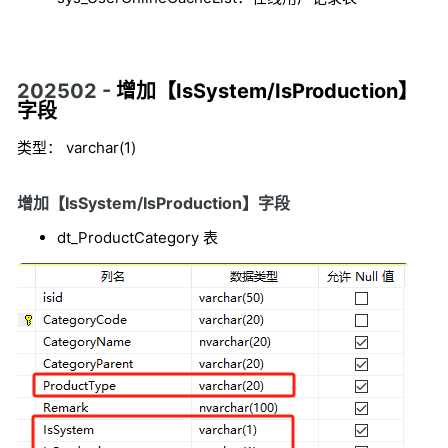
202502 -
增加【IsSystem/IsProduction】
字段
类型： varchar(1)
增加【IsSystem/IsProduction】字段
dt_ProductCategory 表