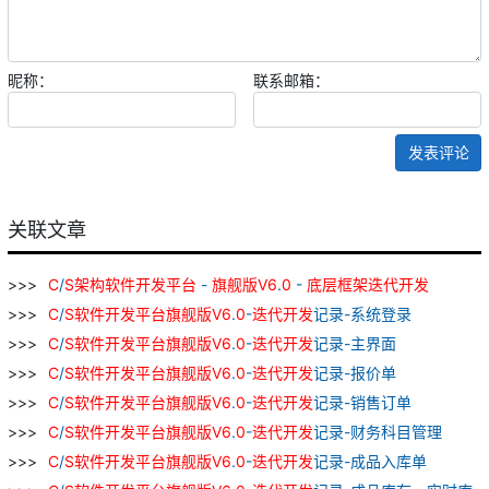
昵称：
联系邮箱：
发表评论
关联文章
C
/
S
架构
软件
开发
平台
-
旗舰
版
V
6
.
0
-
底层
框架
迭
代
开发
C
/
S
软件
开发
平台
旗舰
版
V
6
.
0
-
迭
代
开发
记录-系统登录
C
/
S
软件
开发
平台
旗舰
版
V
6
.
0
-
迭
代
开发
记录-主界面
C
/
S
软件
开发
平台
旗舰
版
V
6
.
0
-
迭
代
开发
记录-报价单
C
/
S
软件
开发
平台
旗舰
版
V
6
.
0
-
迭
代
开发
记录-销售订单
C
/
S
软件
开发
平台
旗舰
版
V
6
.
0
-
迭
代
开发
记录-财务科目管理
C
/
S
软件
开发
平台
旗舰
版
V
6
.
0
-
迭
代
开发
记录-成品入库单