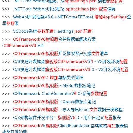
.NETCore WebApi框架：从
appsettings
.
json
读取
参数
配置
.NETCore WebApi开发框架
appsettings
.
json
配置
详解
WebApi开发框架V3.0 (.NETCore+EFCore)
增加
AppSettings
全
局
参数
类
VSCode系统
参数
配置
：settings.
json
配置
CSFrameworkV
6
旗舰
版
合并数据库解决方案
(
CSFrameworkV
6
_All)
CSFrameworkV
6
旗舰
版
开发框架客户交接
文件
清单
C/S快速开发框架
旗舰
版
CSFrameworkV
5.
1
- VS开发环境
配置
C/S快速开发框架
旗舰
版
CSFrameworkV
6
.0 - VS开发环境
配置
CSFrameworkV
6
.
1
增加
单据类型管理
CSFrameworkV
6
旗舰
版
- MySql数据库笔记
CSFramework.CodeGeneratorV
6
.0-系统
参数
配置
CSFrameworkV
6
旗舰
版
- Oracle数据库笔记
CSFrameworkV
6
旗舰
版
- 导入导出Excel
文件
数据开发教程
C/S架构软件开发平台 -
旗舰
版
V
6
.0 - 用户自定义
配置
报表
CSFrameworkV
5
旗舰
版
ClientFoundation基础架构
增加
报表模
块及其他功能