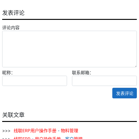
发表评论
评论内容
昵称：
联系邮箱：
发表评论
关联文章
线
联
ERP
用户
操作
手册
-
物料
管理
线
联
ERP
-
用户
操作
手册
- 客户
管理