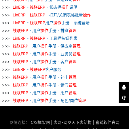
LinERP
-
线
联
ERP
- 状态栏
操作
说明
LinERP
-
线
联
ERP
- 打开/关闭表格批量
操作
LinERP
-
线
联
ERP
用户
操作
手册 - 系统登陆
线
联
ERP
- 用户
操作
手册 - 排班
管理
LinERP
-
线
联
ERP
- 工具栏按钮列表
线
联
ERP
- 用户
操作
手册 - 供应商
管理
线
联
ERP
- 用户
操作
手册 - 业务员
管理
线
联
ERP
- 用户
操作
手册 - 客户
管理
LinERP
-
线
联
ERP
客户服务
线
联
ERP
- 用户
操作
手册 - 补卡
管理
线
联
ERP
- 用户
操作
手册 - 请假
管理
线
联
ERP
- 用户
操作
手册 - 用户
管理
线
联
ERP
- 用户
操作
手册 - 角色/岗位
管理
友情连接：
C/S框架网
|
表网-网罗天下表结构
|
喜鹊软件官网