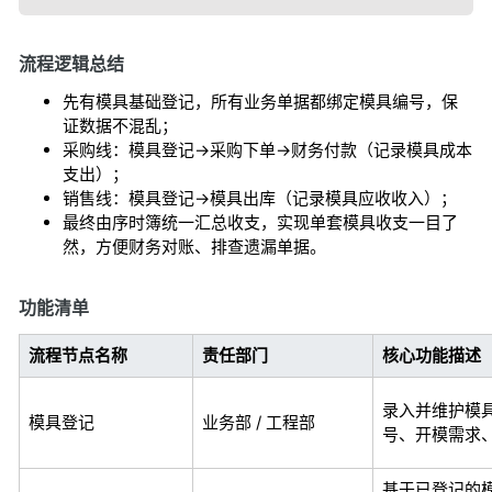
流程逻辑总结
先有模具基础登记，所有业务单据都绑定模具编号，保
证数据不混乱；
采购线：模具登记→采购下单→财务付款（记录模具成本
支出）；
销售线：模具登记→模具出库（记录模具应收收入）；
最终由序时簿统一汇总收支，实现单套模具收支一目了
然，方便财务对账、排查遗漏单据。
功能清单
流程节点名称
责任部门
核心功能描述
录入并维护模
模具登记
业务部 / 工程部
号、开模需求
基于已登记的模