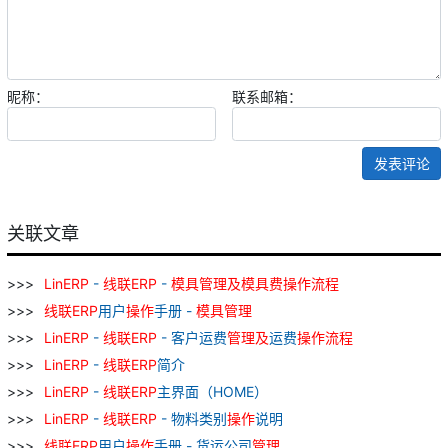
昵称：
联系邮箱：
发表评论
关联文章
LinERP
-
线
联
ERP
-
模具
管理
及
模具
费
操作
流程
线
联
ERP
用户
操作
手册 -
模具
管理
LinERP
-
线
联
ERP
- 客户运费
管理
及
运费
操作
流程
LinERP
-
线
联
ERP
简介
LinERP
-
线
联
ERP
主界面（HOME）
LinERP
-
线
联
ERP
- 物料类别
操作
说明
线
联
ERP
用户
操作
手册 - 货运公司
管理