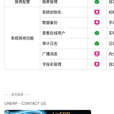
报表配置
报表管理
自
系统初始化
初
数据备份
手
查看在线用户
实
系统其他功能
审计日志
记
广播消息
向
字段名管理
自
---- 本文结束 ----
LINERP - CONTACT US