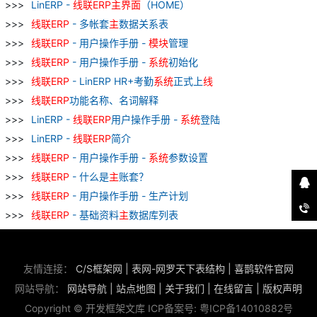
LinERP -
线
联
ERP
主
界面
（HOME）
线
联
ERP
- 多帐套
主
数据关系表
线
联
ERP
- 用户操作手册 -
模块
管理
线
联
ERP
- 用户操作手册 -
系统
初始化
线
联
ERP
- LinERP HR+考勤
系统
正式上
线
线
联
ERP
功能名称、名词解释
LinERP -
线
联
ERP
用户操作手册 -
系统
登陆
LinERP -
线
联
ERP
简介
线
联
ERP
- 用户操作手册 -
系统
参数设置
线
联
ERP
- 什么是
主
账套？
线
联
ERP
- 用户操作手册 - 生产计划
线
联
ERP
- 基础资料
主
数据库列表
友情连接：
C/S框架网
|
表网-网罗天下表结构
|
喜鹊软件官网
网站导航：
网站导航
|
站点地图
|
关于我们
|
在线留言
|
版权声明
Copyright © 开发框架文库 ICP备案号:
粤ICP备14010882号