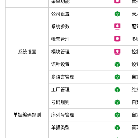
菜单功能
管
公司设置
录
系统参数
配
帐套管理
多
系统设置
模块管理
控
语种设置
设
多语言管理
自
工厂管理
维
号码规则
自
单据编码规则
序列号管理
自
单据类型
管