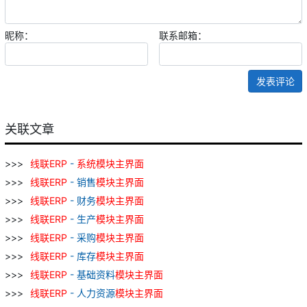
昵称：
联系邮箱：
发表评论
关联文章
线
联
ERP
-
系统
模块
主
界面
线
联
ERP
- 销售
模块
主
界面
线
联
ERP
- 财务
模块
主
界面
线
联
ERP
- 生产
模块
主
界面
线
联
ERP
- 采购
模块
主
界面
线
联
ERP
- 库存
模块
主
界面
线
联
ERP
- 基础资料
模块
主
界面
线
联
ERP
- 人力资源
模块
主
界面