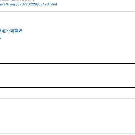
chive/linerp/823720229863493.html
 货运公司管理
面