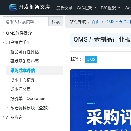
开发框架文库
最新文章
C/S框架
B/S框架
We
检索
站点导航
首页
QMS - 五
QMS软件简介
QMS五金制品行业报价
用户操作手册
新品可行性评估
标签：
QMS
研发基础资料表
采购成本评估
成本中心核算
成本汇总表
报价单 - Quotation
基础资料模块（全部）
产品咨询