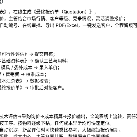
管）
》，在线生成《最终报价单（Quotation）》；
价，主管结合市场行情、客户等级、竞争情况，灵活调整报价；
动编号、在线审批、导出 PDF/Excel，一键发送客户，全程留痕
品可行性评估》→ 提交审核；
本基础资料表》→ 确认工艺与用料；
 模具 / 委外成本 → 录入单价；
 / 管销费 → 校准成本；
成本汇总表》→ 数据校验；
最终报价单》→ 审批后对接客户。
技术评估→采购询价→成本精算→报价输出，全流程线上流转，责任
按工序、按物料逐级下钻，任何成本异常均可快速定位。
自动沉淀，新品评估时可快速类比参考，大幅缩短报价周期。
采购、成本中心、主管各司其职，数据隔离且协同顺畅。