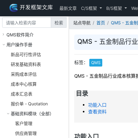
开发框架文库
最新文章
C/S框架
B/S框架
We
检索
站点导航
首页
QMS - 五
QMS软件简介
QMS - 五金制品行
用户操作手册
新品可行性评估
标签：
QMS
研发基础资料表
采购成本评估
QMS - 五金制品行业成本核算
成本中心核算
目录
成本汇总表
报价单 - Quotation
功能入口
查看资料
基础资料模块（全部）
客户管理
供应商管理
功能入口