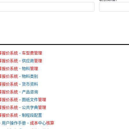
算
报价
系统
-
车型
费
管理
算
报价
系统
- 供应商
管理
算
报价
系统
- 物料
管理
算
报价
系统
- 物料类别
算
报价
系统
- 货币资料
算
报价
系统
- 产品咨询
算
报价
系统
- 图纸文件
管理
算
报价
系统
- 公共字典
管理
算
报价
系统
- 制程段配置
- 用户操作手册 -
成本
中心
核算