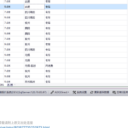
转载请附上原文出处连接
chive/qms/801677735251973.html