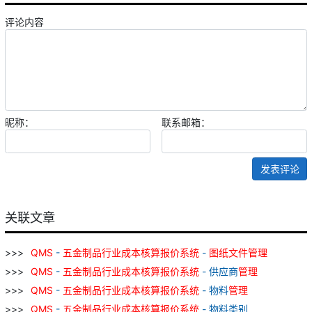
评论内容
昵称：
联系邮箱：
发表评论
关联文章
QMS
-
五金
制品
行业
成本
核算
报价
系统
-
图纸
文件
管理
QMS
-
五金
制品
行业
成本
核算
报价
系统
- 供应商
管理
QMS
-
五金
制品
行业
成本
核算
报价
系统
- 物料
管理
QMS
-
五金
制品
行业
成本
核算
报价
系统
- 物料类别