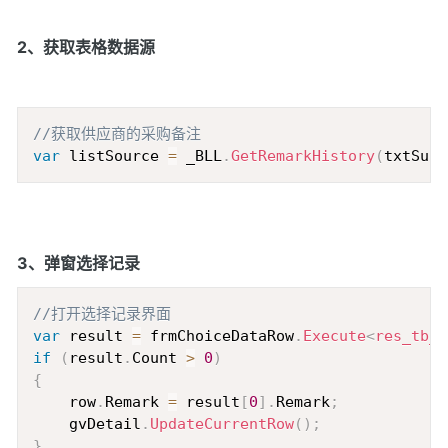
2、获取表格数据源
Copy
//获取供应商的采购备注
var
 listSource 
=
 _BLL
.
GetRemarkHistory
(
txtSupp
3、弹窗选择记录
Copy
//打开选择记录界面
var
 result 
=
 frmChoiceDataRow
.
Execute
<
res_tb_P
if
(
result
.
Count 
>
0
)
{
    row
.
Remark 
=
 result
[
0
]
.
Remark
;
    gvDetail
.
UpdateCurrentRow
(
)
;
}