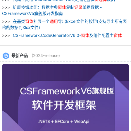
扩展按钮功能：数据字典
窗
体
复制
记录
单据数据 -
CSFrameworkV5旗舰版开发指南
在基类
窗
体
扩展一个
通用
导出Excel文件的按钮(支持导出所有表
格的数据到Xlsx文件)
CSFramework.CodeGeneratorV6.0-
窗
体
及组件配置主
窗
体
最新产品
(2024-release)