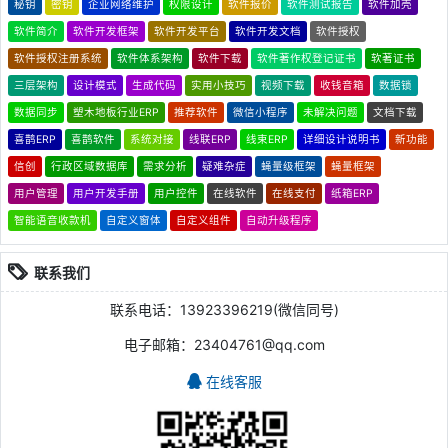
秘钥
密钥
企业网络维护
权限设计
软件报价
软件测试报告
软件加壳
软件简介
软件开发框架
软件开发平台
软件开发文档
软件授权
软件授权注册系统
软件体系架构
软件下载
软件著作权登记证书
软著证书
三层架构
设计模式
生成代码
实用小技巧
视频下载
收钱音箱
数据锁
数据同步
塑木地板行业ERP
推荐软件
微信小程序
未解决问题
文档下载
喜鹊ERP
喜鹊软件
系统对接
线联ERP
线束ERP
详细设计说明书
新功能
信创
行政区域数据库
需求分析
疑难杂症
蝇量级框架
蝇量框架
用户管理
用户开发手册
用户控件
在线软件
在线支付
纸箱ERP
智能语音收款机
自定义窗体
自定义组件
自动升级程序
联系我们
联系电话：13923396219(微信同号)
电子邮箱：23404761@qq.com
在线客服