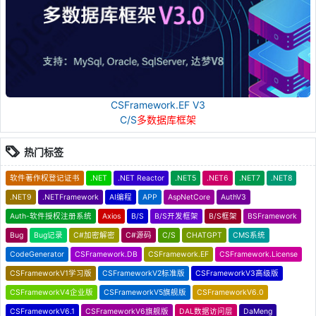
CSFramework.EF V3
C/S
多数据库框架
热门标签
软件著作权登记证书
.NET
.NET Reactor
.NET5
.NET6
.NET7
.NET8
.NET9
.NETFramework
AI编程
APP
AspNetCore
AuthV3
Auth-软件授权注册系统
Axios
B/S
B/S开发框架
B/S框架
BSFramework
Bug
Bug记录
C#加密解密
C#源码
C/S
CHATGPT
CMS系统
CodeGenerator
CSFramework.DB
CSFramework.EF
CSFramework.License
CSFrameworkV1学习版
CSFrameworkV2标准版
CSFrameworkV3高级版
CSFrameworkV4企业版
CSFrameworkV5旗舰版
CSFrameworkV6.0
CSFrameworkV6.1
CSFrameworkV6旗舰版
DAL数据访问层
DaMeng