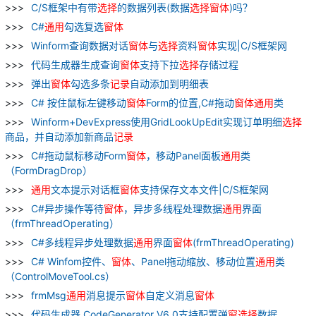
C/S框架中有带
选择
的数据列表(数据
选择
窗
体
)吗？
C#
通用
勾选复选
窗
体
Winform查询数据对话
窗
体
与
选择
资料
窗
体
实现|C/S框架网
代码生成器生成查询
窗
体
支持下拉
选择
存储过程
弹出
窗
体
勾选多条
记录
自动添加到明细表
C# 按住鼠标左键移动
窗
体
Form的位置,C#拖动
窗
体
通用
类
Winform+DevExpress使用GridLookUpEdit实现订单明细
选择
商品，并自动添加新商品
记录
C#拖动鼠标移动Form
窗
体
，移动Panel面板
通用
类
（FormDragDrop）
通用
文本提示对话框
窗
体
支持保存文本文件|C/S框架网
C#异步操作等待
窗
体
，异步多线程处理数据
通用
界面
（frmThreadOperating）
C#多线程异步处理数据
通用
界面
窗
体
(frmThreadOperating)
C# Winfom控件、
窗
体
、Panel拖动缩放、移动位置
通用
类
（ControlMoveTool.cs）
frmMsg
通用
消息提示
窗
体
自定义消息
窗
体
代码生成器 CodeGenerator V6.0支持配置弹
窗
选择
数据