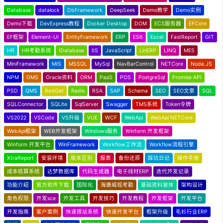
Database
datalock
DbFramework
DeepSeek
Demo教学
Demo实例
Demo下载
DevExpress教程
Docker Desktop
DOM
ECS服务器
EFCore
EF框架
Element-UI
EntityFramework
ERP
ES6
Excel
FastReport
GIT
HR
HR考勤系统
IDatabase
IIS
JavaScript
LinERP
LINQ
MES
MiniFramework
MIS
MSSQL
MySql
NavBarControl
NETCore
Node.JS
NPM
OMS
Oracle资料
ORM
PaaS
POS
PostgreSql
Promise API
PSD
QMS
RedGet
Redis
RSA
SAP
Schema
SEO
SEO文章
SQL
SQLConnector
SQLite
SqlServer
Swagger
TMS系统
Token令牌
VS2022
VSCode
VS升级
VUE
WCF
WebApi
WebApi NETCore
WebApi框架
WEB开发框架
Windows服务
Winform 开发框架
Winform 开发平台
WinFramework
Workflow工作流
Workflow流程引擎
XtraReport
安装环境
版本区别
报表
备份还原
踩坑日记
操作手册
成本核算系统
达梦数据库
代码生成器
电子线材ERP
迭代开发记录
功能介绍
官方软件下载
国际化
海康威视考勤
基础资料窗体
架构设计
角色权限
开发sce
开发工具
开发技巧
开发教程
开发框架
开发平台
开发指南
客户案例
快速搭站系统
快速开发平台
框架升级
毛衫行业ERP