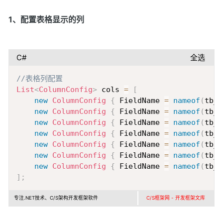
1、配置表格显示的列
C#
全选
Copy
//表格列配置
List
<
ColumnConfig
>
 cols 
=
[
new
ColumnConfig
{
 FieldName 
=
nameof
(
tb_P
new
ColumnConfig
{
 FieldName 
=
nameof
(
tb_P
new
ColumnConfig
{
 FieldName 
=
nameof
(
tb_P
new
ColumnConfig
{
 FieldName 
=
nameof
(
tb_P
new
ColumnConfig
{
 FieldName 
=
nameof
(
tb_P
new
ColumnConfig
{
 FieldName 
=
nameof
(
tb_P
new
ColumnConfig
{
 FieldName 
=
nameof
(
tb_P
]
;
专注.NET技术、C/S架构开发框架软件
C/S框架网 - 开发框架文库