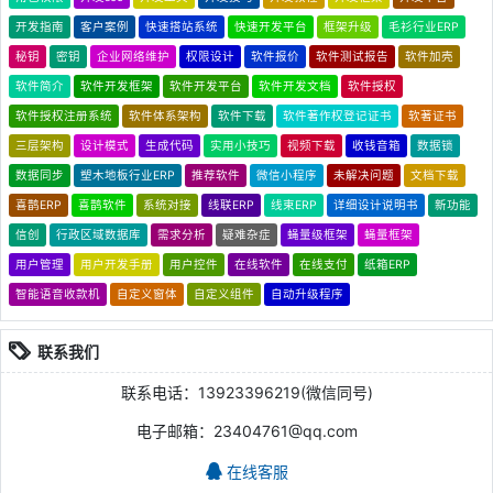
开发指南
客户案例
快速搭站系统
快速开发平台
框架升级
毛衫行业ERP
秘钥
密钥
企业网络维护
权限设计
软件报价
软件测试报告
软件加壳
软件简介
软件开发框架
软件开发平台
软件开发文档
软件授权
软件授权注册系统
软件体系架构
软件下载
软件著作权登记证书
软著证书
三层架构
设计模式
生成代码
实用小技巧
视频下载
收钱音箱
数据锁
数据同步
塑木地板行业ERP
推荐软件
微信小程序
未解决问题
文档下载
喜鹊ERP
喜鹊软件
系统对接
线联ERP
线束ERP
详细设计说明书
新功能
信创
行政区域数据库
需求分析
疑难杂症
蝇量级框架
蝇量框架
用户管理
用户开发手册
用户控件
在线软件
在线支付
纸箱ERP
智能语音收款机
自定义窗体
自定义组件
自动升级程序
联系我们
联系电话：13923396219(微信同号)
电子邮箱：23404761@qq.com
在线客服