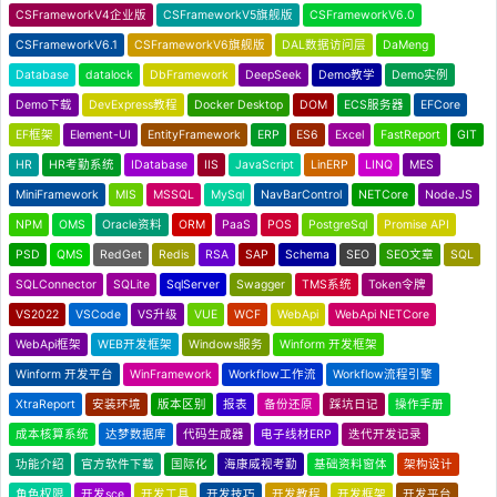
CSFrameworkV4企业版
CSFrameworkV5旗舰版
CSFrameworkV6.0
CSFrameworkV6.1
CSFrameworkV6旗舰版
DAL数据访问层
DaMeng
Database
datalock
DbFramework
DeepSeek
Demo教学
Demo实例
Demo下载
DevExpress教程
Docker Desktop
DOM
ECS服务器
EFCore
EF框架
Element-UI
EntityFramework
ERP
ES6
Excel
FastReport
GIT
HR
HR考勤系统
IDatabase
IIS
JavaScript
LinERP
LINQ
MES
MiniFramework
MIS
MSSQL
MySql
NavBarControl
NETCore
Node.JS
NPM
OMS
Oracle资料
ORM
PaaS
POS
PostgreSql
Promise API
PSD
QMS
RedGet
Redis
RSA
SAP
Schema
SEO
SEO文章
SQL
SQLConnector
SQLite
SqlServer
Swagger
TMS系统
Token令牌
VS2022
VSCode
VS升级
VUE
WCF
WebApi
WebApi NETCore
WebApi框架
WEB开发框架
Windows服务
Winform 开发框架
Winform 开发平台
WinFramework
Workflow工作流
Workflow流程引擎
XtraReport
安装环境
版本区别
报表
备份还原
踩坑日记
操作手册
成本核算系统
达梦数据库
代码生成器
电子线材ERP
迭代开发记录
功能介绍
官方软件下载
国际化
海康威视考勤
基础资料窗体
架构设计
角色权限
开发sce
开发工具
开发技巧
开发教程
开发框架
开发平台