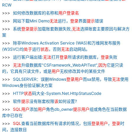
RCW
如何修改数据库的名称和
用户
登录
名
网站下载Mini Demo
无法
运行，
登录
界面
提示
错误
系统
登录
提示
加载账套数据失败,
无法
选择账套主要原因与解决方
案
除非Windows Activation Service (WAS)和万维网发布服务
(W3SVC)均
处于
运行
状态
，否则
无法
启动网站。
运行客户端出错:
无法
打开
登录
所请求的数据库，
登录
失败
无法
升级数据库"CSFramework_WebAPITest",
因为
它是只读
的，它具有只读文件，或是
用户
无权修改其中的某些文件
SQLSERVER：误删Windows
登录
用户
而sa禁用，导致
无法
使用
Windows身份验证解决方案
HTTP
状态
码大全-System.Net.HttpStatusCode
软件
提示
没有账套权限
该
如何设置?
SQL
用户
添加
用户
角色db_owner
提示
用户
组或角色在当前数据
库中已存在
SQL
查看当前数据库所有请求的情况，包括
登录
用户
，
登录
时
间，连接数目