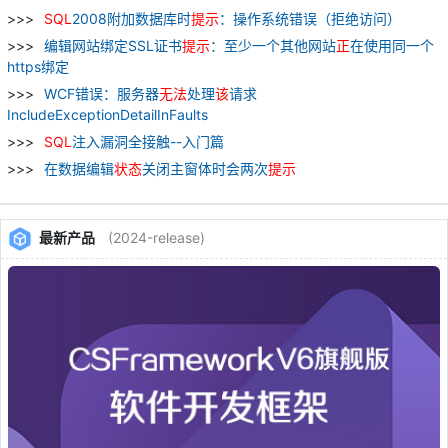
SQL
2008附加数据库时
提示
：操作系统错误（拒绝访问）
编辑网站绑定SSL证书
提示
：至少一个其他网站
正
在使用同一个
https绑定
WCF错误：服务器
无法
处理
该
请求
IncludeExceptionDetailInFaults
SQL
注入漏洞全接触--入门篇
在数据编辑
状态
关闭主窗体时会两次
提示
最新产品
(2024-release)