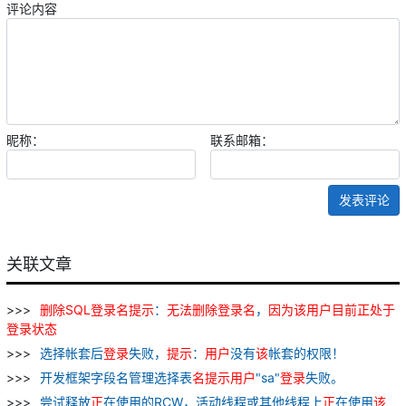
评论内容
昵称：
联系邮箱：
发表评论
关联文章
删除
SQL
登录
名
提示
：
无法
删除
登录
名
，
因为
该
用户
目前
正
处于
登录
状态
选择帐套后
登录
失败，
提示
：
用户
没有
该
帐套的权限！
开发框架字段名管理选择表
名
提示
用户
"sa"
登录
失败。
尝试释放
正
在使用的RCW，活动线程或其他线程上
正
在使用
该