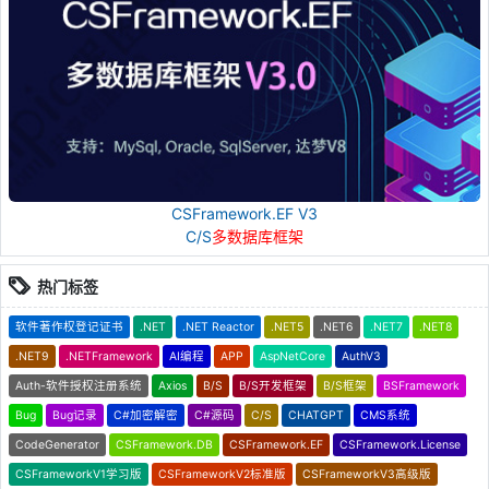
CSFramework.EF V3
C/S
多数据库框架
热门标签
软件著作权登记证书
.NET
.NET Reactor
.NET5
.NET6
.NET7
.NET8
.NET9
.NETFramework
AI编程
APP
AspNetCore
AuthV3
Auth-软件授权注册系统
Axios
B/S
B/S开发框架
B/S框架
BSFramework
Bug
Bug记录
C#加密解密
C#源码
C/S
CHATGPT
CMS系统
CodeGenerator
CSFramework.DB
CSFramework.EF
CSFramework.License
CSFrameworkV1学习版
CSFrameworkV2标准版
CSFrameworkV3高级版