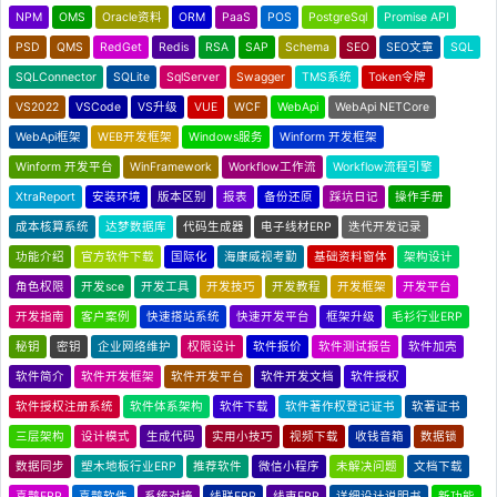
NPM
OMS
Oracle资料
ORM
PaaS
POS
PostgreSql
Promise API
PSD
QMS
RedGet
Redis
RSA
SAP
Schema
SEO
SEO文章
SQL
SQLConnector
SQLite
SqlServer
Swagger
TMS系统
Token令牌
VS2022
VSCode
VS升级
VUE
WCF
WebApi
WebApi NETCore
WebApi框架
WEB开发框架
Windows服务
Winform 开发框架
Winform 开发平台
WinFramework
Workflow工作流
Workflow流程引擎
XtraReport
安装环境
版本区别
报表
备份还原
踩坑日记
操作手册
成本核算系统
达梦数据库
代码生成器
电子线材ERP
迭代开发记录
功能介绍
官方软件下载
国际化
海康威视考勤
基础资料窗体
架构设计
角色权限
开发sce
开发工具
开发技巧
开发教程
开发框架
开发平台
开发指南
客户案例
快速搭站系统
快速开发平台
框架升级
毛衫行业ERP
秘钥
密钥
企业网络维护
权限设计
软件报价
软件测试报告
软件加壳
软件简介
软件开发框架
软件开发平台
软件开发文档
软件授权
软件授权注册系统
软件体系架构
软件下载
软件著作权登记证书
软著证书
三层架构
设计模式
生成代码
实用小技巧
视频下载
收钱音箱
数据锁
数据同步
塑木地板行业ERP
推荐软件
微信小程序
未解决问题
文档下载
喜鹊ERP
喜鹊软件
系统对接
线联ERP
线束ERP
详细设计说明书
新功能