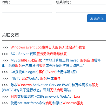
昵称：
联系邮箱：
发表评论
关联文章
Windows
Event
Log
事件
日志
服务
无法
启动
与
修复
SQL Server 代理
服务
无法
启动
与
修复
MySql
服务
无法
启动
：“本地计算机上的 mysql
服务
启动
后停
止，某些
服务
在未由其他
服务
或程序使用时将自动停止”
C#委托(Delegate)
事件
(
Event
)应用详解 (原)
.NET5
启动
WebApi
服务
完成
事件
除非
Windows
Activation Service (WAS)和万维网发布
服务
(W3SVC)均处于运行状态，否则
无法
启动
网站。
日志
数据库结构 -CSFramework_WebApi_
Log
使用net start/stop命令
启动
和停止
Windows
服务