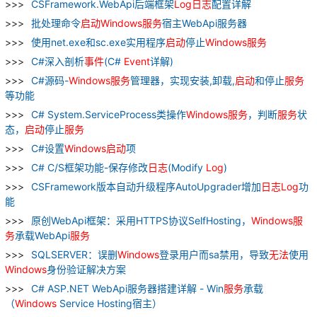
CSFramework.WebApi后端框架
Log
日志
配置详解
批处理命令
启动
Windows
服务
宿主WebApi服务器
使用net.exe和sc.exe实用程序
启动
停止
Windows
服务
C#深入剖析
事件
(C#
Event
详解)
C#源码-
Windows
服务
管理器，实现安装,卸载,
启动
和停止
服务
等功能
C# System.ServiceProcess类操作
Windows
服务
，判断
服务
状
态，
启动
停止
服务
C#设置
Windows
启动
项
C# C/S框架功能-保存修改
日志
(Modify
Log
)
CSFramework版本自动升级程序AutoUpgrader增加
日志
Log
功
能
原创WebApi框架：采用HTTPS协议SelfHosting，
Windows
服
务
承载WebApi
服务
SQLSERVER：误删
Windows
登录用户而sa禁用，导致
无法
使用
Windows
身份验证解决方案
C# ASP.NET WebApi服务器搭建详解 - Win
服务
承载
（
Windows
Service Hosting宿主）