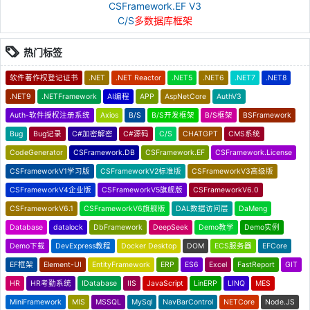
CSFramework.EF V3
C/S
多数据库框架
热门标签
软件著作权登记证书
.NET
.NET Reactor
.NET5
.NET6
.NET7
.NET8
.NET9
.NETFramework
AI编程
APP
AspNetCore
AuthV3
Auth-软件授权注册系统
Axios
B/S
B/S开发框架
B/S框架
BSFramework
Bug
Bug记录
C#加密解密
C#源码
C/S
CHATGPT
CMS系统
CodeGenerator
CSFramework.DB
CSFramework.EF
CSFramework.License
CSFrameworkV1学习版
CSFrameworkV2标准版
CSFrameworkV3高级版
CSFrameworkV4企业版
CSFrameworkV5旗舰版
CSFrameworkV6.0
CSFrameworkV6.1
CSFrameworkV6旗舰版
DAL数据访问层
DaMeng
Database
datalock
DbFramework
DeepSeek
Demo教学
Demo实例
Demo下载
DevExpress教程
Docker Desktop
DOM
ECS服务器
EFCore
EF框架
Element-UI
EntityFramework
ERP
ES6
Excel
FastReport
GIT
HR
HR考勤系统
IDatabase
IIS
JavaScript
LinERP
LINQ
MES
MiniFramework
MIS
MSSQL
MySql
NavBarControl
NETCore
Node.JS