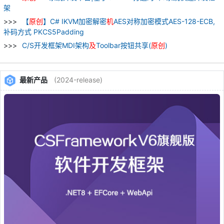
架
【
原
创
】C# IKVM加密解密
机
AES对称加密模式AES-128-ECB,
补码方式 PKCS5Padding
C/S开发框架MDI架构
及
Toolbar按钮共享(
原
创
)
最新产品
(2024-release)