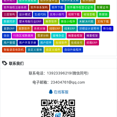
软件简介
软件开发框架
软件开发平台
软件开发文档
软件授权
软件授权注册系统
软件体系架构
软件下载
软件著作权登记证书
软著证书
三层架构
设计模式
生成代码
实用小技巧
视频下载
收钱音箱
数据锁
数据同步
塑木地板行业ERP
推荐软件
微信小程序
未解决问题
文档下载
喜鹊ERP
喜鹊软件
系统对接
线联ERP
线束ERP
详细设计说明书
新功能
信创
行政区域数据库
需求分析
疑难杂症
蝇量级框架
蝇量框架
用户管理
用户开发手册
用户控件
在线软件
在线支付
纸箱ERP
智能语音收款机
自定义窗体
自定义组件
自动升级程序
联系我们
联系电话：13923396219(微信同号)
电子邮箱：23404761@qq.com
在线客服