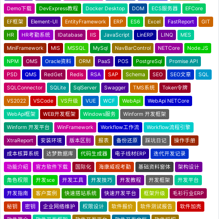
Demo下载
DevExpress教程
Docker Desktop
DOM
ECS服务器
EFCore
EF框架
Element-UI
EntityFramework
ERP
ES6
Excel
FastReport
GIT
HR
HR考勤系统
IDatabase
IIS
JavaScript
LinERP
LINQ
MES
MiniFramework
MIS
MSSQL
MySql
NavBarControl
NETCore
Node.JS
NPM
OMS
Oracle资料
ORM
PaaS
POS
PostgreSql
Promise API
PSD
QMS
RedGet
Redis
RSA
SAP
Schema
SEO
SEO文章
SQL
SQLConnector
SQLite
SqlServer
Swagger
TMS系统
Token令牌
VS2022
VSCode
VS升级
VUE
WCF
WebApi
WebApi NETCore
WebApi框架
WEB开发框架
Windows服务
Winform 开发框架
Winform 开发平台
WinFramework
Workflow工作流
Workflow流程引擎
XtraReport
安装环境
版本区别
报表
备份还原
踩坑日记
操作手册
成本核算系统
达梦数据库
代码生成器
电子线材ERP
迭代开发记录
功能介绍
官方软件下载
国际化
海康威视考勤
基础资料窗体
架构设计
角色权限
开发sce
开发工具
开发技巧
开发教程
开发框架
开发平台
开发指南
客户案例
快速搭站系统
快速开发平台
框架升级
毛衫行业ERP
秘钥
密钥
企业网络维护
权限设计
软件报价
软件测试报告
软件加壳