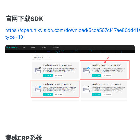
官网下载SDK
https://open.hikvision.com/download/5cda567cf47ae80dd4
type=10
集成ERP系统