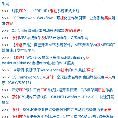
架网
线联
ERP
- LinERP HR+
考勤
系统正式上线
CSFramework.Workflow - 可
视
化工作流引擎 - 业务系统
集成
解
决
方案
C#.Net局域网版本自动升级解决
方案
(
原
创
)
原
创
MES系统框架
及
MES开源框架 | C/S框架网
【
原
创
产品】自己开发MES系统软件，MES开发架构
及
MES客户
端快速开发框架平台
【
原
创
】WCF开发框架 - 采用wsHttpBinding
及
basicHttpBinding连接https协议的WCF服务
C#示例-构建基于WebService
技术
的C/S系统[
原
创
]
CSFramework.COM
原
创
：全球国家名称列表国旗图标库
导入
程
序（C#+VS2015)
开源
ERP
软件平台
ERP
系统快速开发框架 - C/S框架网
原
创
作品
原
创
C/S架构开源软件 - C#.NET+Winform+Dev+SQL快速开发
框架
原
创
：SQLJOB作业自动备份数据库并自动清除备份历史
记录
原
创
ERP
系统开发平台|基于C#.NET打造的C/S系统快速开发框