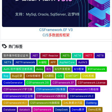
CSFramework.EF V3
C/S
多数据库框架
热门标签
软件著作权登记证书
.NET
.NET Reactor
.NET5
.NET6
.NET7
.NET8
.NET9
.NETFramework
AI编程
APP
AspNetCore
AuthV3
Auth-软件授权注册系统
Axios
B/S
B/S开发框架
B/S框架
BSFramework
Bug
Bug记录
C#加密解密
C#源码
C/S
CHATGPT
CMS系统
CodeGenerator
CSFramework.DB
CSFramework.EF
CSFramework.License
CSFrameworkV1学习版
CSFrameworkV2标准版
CSFrameworkV3高级版
CSFrameworkV4企业版
CSFrameworkV5旗舰版
CSFrameworkV6.0
CSFrameworkV6.1
CSFrameworkV6旗舰版
DAL数据访问层
DaMeng
Database
datalock
DbFramework
DeepSeek
Demo教学
Demo实例