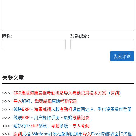
昵称：
联系邮箱：
发表评论
关联文章
ERP
集成
海
康威
视
考勤
机
及
导入
考勤
记录
技术
方案
（
原
创
）
导入
钉钉、
海
康威
视
原始
考勤
记录
线联
ERP
-
海
康威
视
人脸
考勤
机
设置固定IP、重启设备操作手册
线联
ERP
- 用户操作手册 - 原始
考勤
记录
毛衫行业
ERP
系统 -
考勤
系统 -
导入
考勤
原
创
文档-Winform开发框架提供通用
导入
Excel功能界面|C/S框