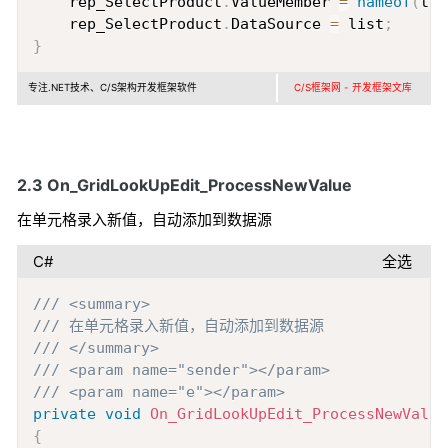
    rep_SelectProduct
.
ValueMember 
=
nameof
(
tb_
    rep_SelectProduct
.
DataSource 
=
 list
;
}
专注.NET技术、C/S架构开发框架软件
C/S框架网 - 开发框架文库
2.3 On_GridLookUpEdit_ProcessNewValue
在单元格录入新值，自动添加到数据源
C#
全选
Copy
/// <summary>
/// 在单元格录入新值，自动添加到数据源
/// </summary>
/// <param name="sender"></param>
/// <param name="e"></param>
private
void
On_GridLookUpEdit_ProcessNewValue
{