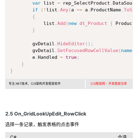
var
 list 
=
 rep_SelectProduct
.
DataSourc
if
(
!
list
.
Any
(
a 
=>
 a
.
ProductName
.
ToStr
{
            list
.
Add
(
new
dt_Product
{
 ProductN
}
        gvDetail
.
HideEditor
(
)
;
        gvDetail
.
SetFocusedRowCellValue
(
nameof
        e
.
Handled 
=
true
;
}
}
专注.NET技术、C/S架构开发框架软件
C/S框架网 - 开发框架文库
2.5 On_GridLookUpEdit_RowClick
选择一条记录，触发表格的点击事件
C#
全选