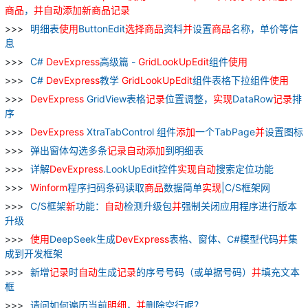
商品
，
并
自动
添加
新
商品
记录
明细表
使用
ButtonEdit
选择
商品
资料
并
设置
商品
名称，单价等信
息
C#
DevExpress
高级篇 -
GridLookUpEdit
组件
使用
C#
DevExpress
教学
GridLookUpEdit
组件表格下拉组件
使用
DevExpress
GridView表格
记录
位置调整，
实现
DataRow
记录
排
序
DevExpress
XtraTabControl 组件
添加
一个TabPage
并
设置图标
弹出窗体勾选多条
记录
自动
添加
到明细表
详解
DevExpress
.LookUpEdit控件
实现
自动
搜索定位功能
Winform
程序扫码条码读取
商品
数据简单
实现
|C/S框架网
C/S框架
新
功能：
自动
检测升级包
并
强制关闭应用程序进行版本
升级
使用
DeepSeek生成
DevExpress
表格、窗体、C#模型代码
并
集
成到开发框架
新增
记录
时
自动
生成
记录
的序号号码（或单据号码）
并
填充文本
框
请问如何遍历当前
明细
，
并
删除空行呢？