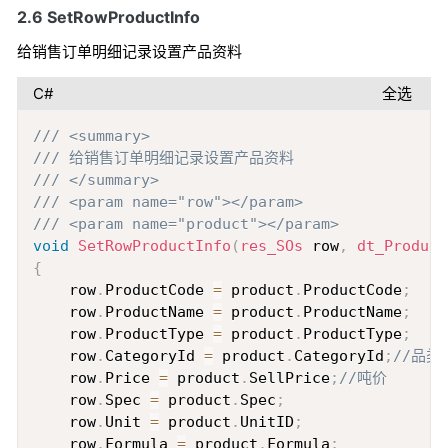
2.6 SetRowProductInfo
给销售订单明细记录设置产品资料
C#
全选
Copy
/// <summary>
/// 给销售订单明细记录设置产品资料
/// </summary>
/// <param name="row"></param>
/// <param name="product"></param>
void
SetRowProductInfo
(
res_SOs
 row
,
dt_Product
{
    row
.
ProductCode 
=
 product
.
ProductCode
;
    row
.
ProductName 
=
 product
.
ProductName
;
    row
.
ProductType 
=
 product
.
ProductType
;
    row
.
CategoryId 
=
 product
.
CategoryId
;
//品类
    row
.
Price 
=
 product
.
SellPrice
;
//吨价
    row
.
Spec 
=
 product
.
Spec
;
    row
.
Unit 
=
 product
.
UnitID
;
    row
.
Formula 
=
 product
.
Formula
;