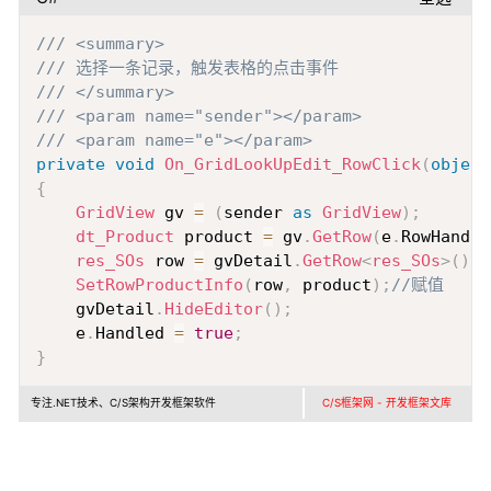
Copy
/// <summary>
/// 选择一条记录，触发表格的点击事件
/// </summary>
/// <param name="sender"></param>
/// <param name="e"></param>
private
void
On_GridLookUpEdit_RowClick
(
object
{
GridView
 gv 
=
(
sender 
as
GridView
)
;
dt_Product
 product 
=
 gv
.
GetRow
(
e
.
RowHandle
res_SOs
 row 
=
 gvDetail
.
GetRow
<
res_SOs
>
(
)
;
SetRowProductInfo
(
row
,
 product
)
;
//赋值
    gvDetail
.
HideEditor
(
)
;
    e
.
Handled 
=
true
;
}
专注.NET技术、C/S架构开发框架软件
C/S框架网 - 开发框架文库