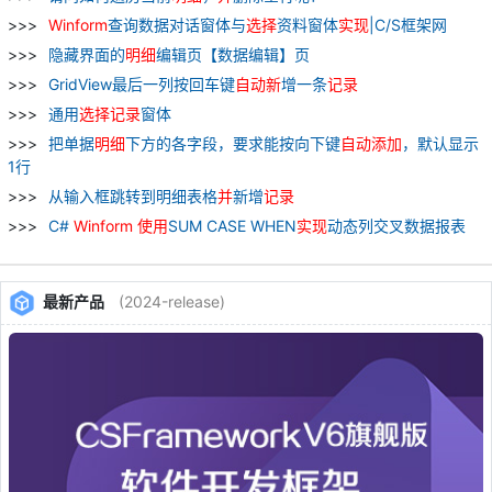
Winform
查询数据对话窗体与
选择
资料窗体
实现
|C/S框架网
隐藏界面的
明细
编辑页【数据编辑】页
GridView最后一列按回车键
自动
新
增一条
记录
通用
选择
记录
窗体
把单据
明细
下方的各字段，要求能按向下键
自动
添加
，默认显示
1行
从输入框跳转到明细表格
并
新增
记录
C#
Winform
使用
SUM CASE WHEN
实现
动态列交叉数据报表
最新产品
(2024-release)