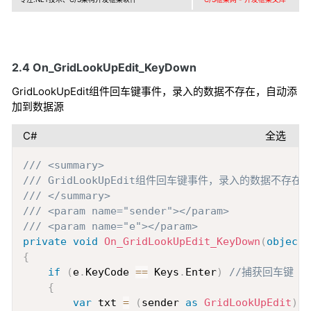
2.4 On_GridLookUpEdit_KeyDown
GridLookUpEdit组件回车键事件，录入的数据不存在，自动添
加到数据源
C#
全选
Copy
/// <summary>
/// GridLookUpEdit组件回车键事件，录入的数据不存
/// </summary>
/// <param name="sender"></param>
/// <param name="e"></param>
private
void
On_GridLookUpEdit_KeyDown
(
object
 
{
if
(
e
.
KeyCode 
==
 Keys
.
Enter
)
//捕获回车键
{
var
 txt 
=
(
sender 
as
GridLookUpEdit
)
.
T