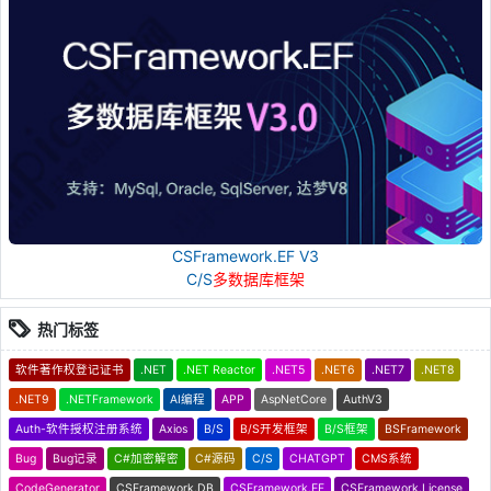
CSFramework.EF V3
C/S
多数据库框架
热门标签
软件著作权登记证书
.NET
.NET Reactor
.NET5
.NET6
.NET7
.NET8
.NET9
.NETFramework
AI编程
APP
AspNetCore
AuthV3
Auth-软件授权注册系统
Axios
B/S
B/S开发框架
B/S框架
BSFramework
Bug
Bug记录
C#加密解密
C#源码
C/S
CHATGPT
CMS系统
CodeGenerator
CSFramework.DB
CSFramework.EF
CSFramework.License