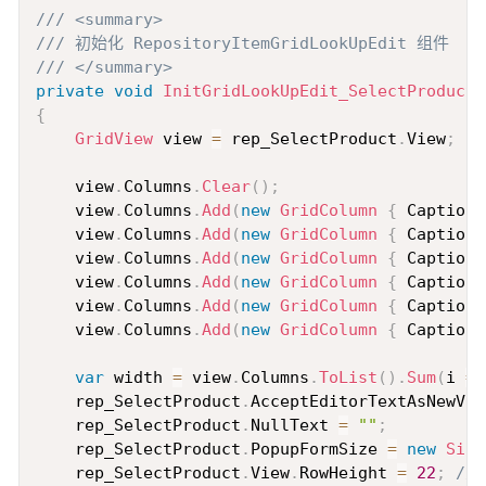
Copy
/// <summary>
/// 初始化 RepositoryItemGridLookUpEdit 组件
/// </summary>
private
void
InitGridLookUpEdit_SelectProduct
(
{
GridView
 view 
=
 rep_SelectProduct
.
View
;
    view
.
Columns
.
Clear
(
)
;
    view
.
Columns
.
Add
(
new
GridColumn
{
 Caption 
    view
.
Columns
.
Add
(
new
GridColumn
{
 Caption 
    view
.
Columns
.
Add
(
new
GridColumn
{
 Caption 
    view
.
Columns
.
Add
(
new
GridColumn
{
 Caption 
    view
.
Columns
.
Add
(
new
GridColumn
{
 Caption 
    view
.
Columns
.
Add
(
new
GridColumn
{
 Caption 
var
 width 
=
 view
.
Columns
.
ToList
(
)
.
Sum
(
i 
=>
    rep_SelectProduct
.
AcceptEditorTextAsNewVal
    rep_SelectProduct
.
NullText 
=
""
;
    rep_SelectProduct
.
PopupFormSize 
=
new
Size
    rep_SelectProduct
.
View
.
RowHeight 
=
22
;
//