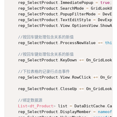
    rep_SelectProduct
.
ImmediatePopup 
=
true
;
/
    rep_SelectProduct
.
SearchMode 
=
 GridLookUpS
    rep_SelectProduct
.
PopupFilterMode 
=
 DevExp
    rep_SelectProduct
.
TextEditStyle 
=
 DevExpre
    rep_SelectProduct
.
View
.
OptionsView
.
ShowAut
//按回车键处理包含关系的新值
    rep_SelectProduct
.
ProcessNewValue 
+=
this
.
//按回车键处理包含关系的新值
    rep_SelectProduct
.
KeyDown 
+=
 On_GridLookUp
//下拉表格的记录行点击事件
    rep_SelectProduct
.
View
.
RowClick 
+=
 On_Grid
    rep_SelectProduct
.
CloseUp 
+=
 On_GridLookUp
//绑定数据源
List
<
dt_Product
>
 list 
=
 DataDictCache
.
Cach
    rep_SelectProduct
.
DisplayMember 
=
nameof
(
t