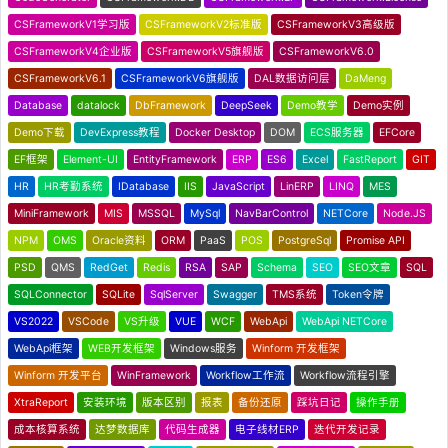
CSFrameworkV1学习版
CSFrameworkV2标准版
CSFrameworkV3高级版
CSFrameworkV4企业版
CSFrameworkV5旗舰版
CSFrameworkV6.0
CSFrameworkV6.1
CSFrameworkV6旗舰版
DAL数据访问层
DaMeng
Database
datalock
DbFramework
DeepSeek
Demo教学
Demo实例
Demo下载
DevExpress教程
Docker Desktop
DOM
ECS服务器
EFCore
EF框架
Element-UI
EntityFramework
ERP
ES6
Excel
FastReport
GIT
HR
HR考勤系统
IDatabase
IIS
JavaScript
LinERP
LINQ
MES
MiniFramework
MIS
MSSQL
MySql
NavBarControl
NETCore
Node.JS
NPM
OMS
Oracle资料
ORM
PaaS
POS
PostgreSql
Promise API
PSD
QMS
RedGet
Redis
RSA
SAP
Schema
SEO
SEO文章
SQL
SQLConnector
SQLite
SqlServer
Swagger
TMS系统
Token令牌
VS2022
VSCode
VS升级
VUE
WCF
WebApi
WebApi NETCore
WebApi框架
WEB开发框架
Windows服务
Winform 开发框架
Winform 开发平台
WinFramework
Workflow工作流
Workflow流程引擎
XtraReport
安装环境
版本区别
报表
备份还原
踩坑日记
操作手册
成本核算系统
达梦数据库
代码生成器
电子线材ERP
迭代开发记录