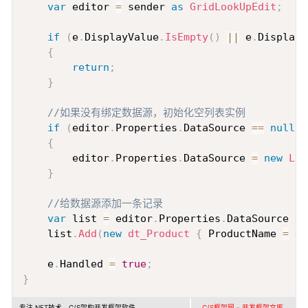
var
 editor 
=
 sender 
as
GridLookUpEdit
;
if
(
e
.
DisplayValue
.
IsEmpty
(
)
||
 e
.
DisplayV
{
return
;
}
//如果没有绑定数据源，初始化空列表实例
if
(
editor
.
Properties
.
DataSource 
==
null
)
{
        editor
.
Properties
.
DataSource 
=
new
Lis
}
//给数据源添加一条记录
var
 list 
=
 editor
.
Properties
.
DataSource 
as
    list
.
Add
(
new
dt_Product
{
 ProductName 
=
 e
.
    e
.
Handled 
=
true
;
}
专注.NET技术、C/S架构开发框架软件
C/S框架网 - 开发框架文库