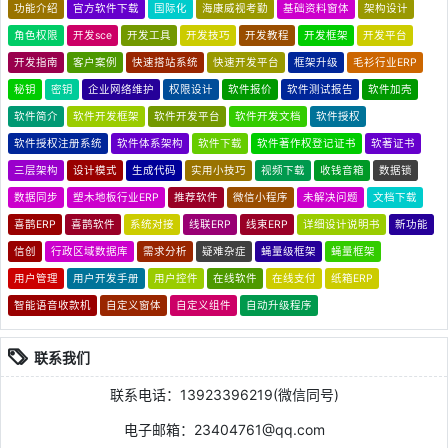
功能介绍
官方软件下载
国际化
海康威视考勤
基础资料窗体
架构设计
角色权限
开发sce
开发工具
开发技巧
开发教程
开发框架
开发平台
开发指南
客户案例
快速搭站系统
快速开发平台
框架升级
毛衫行业ERP
秘钥
密钥
企业网络维护
权限设计
软件报价
软件测试报告
软件加壳
软件简介
软件开发框架
软件开发平台
软件开发文档
软件授权
软件授权注册系统
软件体系架构
软件下载
软件著作权登记证书
软著证书
三层架构
设计模式
生成代码
实用小技巧
视频下载
收钱音箱
数据锁
数据同步
塑木地板行业ERP
推荐软件
微信小程序
未解决问题
文档下载
喜鹊ERP
喜鹊软件
系统对接
线联ERP
线束ERP
详细设计说明书
新功能
信创
行政区域数据库
需求分析
疑难杂症
蝇量级框架
蝇量框架
用户管理
用户开发手册
用户控件
在线软件
在线支付
纸箱ERP
智能语音收款机
自定义窗体
自定义组件
自动升级程序
联系我们
联系电话：13923396219(微信同号)
电子邮箱：23404761@qq.com