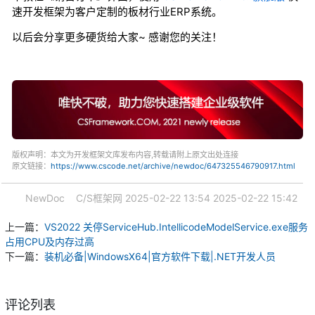
速开发框架为客户定制的板材行业ERP系统。
以后会分享更多硬货给大家~ 感谢您的关注！
版权声明：本文为开发框架文库发布内容,转载请附上原文出处连接
原文链接：
https://www.cscode.net/archive/newdoc/647325546790917.html
NewDoc
C/S框架网
2025-02-22 13:54
2025-02-22 15:42
上一篇：
VS2022 关停ServiceHub.IntellicodeModelService.exe服务
占用CPU及内存过高
下一篇：
装机必备|WindowsX64|官方软件下载|.NET开发人员
评论列表