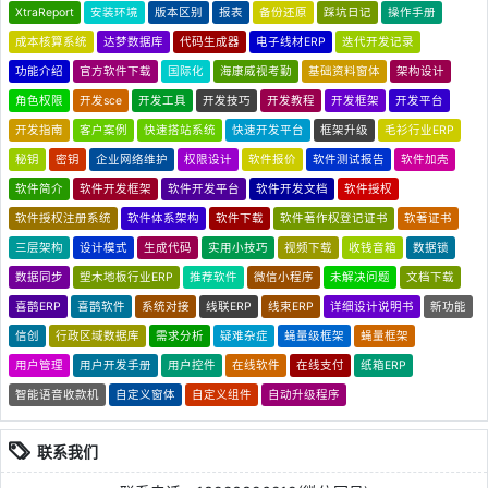
XtraReport
安装环境
版本区别
报表
备份还原
踩坑日记
操作手册
成本核算系统
达梦数据库
代码生成器
电子线材ERP
迭代开发记录
功能介绍
官方软件下载
国际化
海康威视考勤
基础资料窗体
架构设计
角色权限
开发sce
开发工具
开发技巧
开发教程
开发框架
开发平台
开发指南
客户案例
快速搭站系统
快速开发平台
框架升级
毛衫行业ERP
秘钥
密钥
企业网络维护
权限设计
软件报价
软件测试报告
软件加壳
软件简介
软件开发框架
软件开发平台
软件开发文档
软件授权
软件授权注册系统
软件体系架构
软件下载
软件著作权登记证书
软著证书
三层架构
设计模式
生成代码
实用小技巧
视频下载
收钱音箱
数据锁
数据同步
塑木地板行业ERP
推荐软件
微信小程序
未解决问题
文档下载
喜鹊ERP
喜鹊软件
系统对接
线联ERP
线束ERP
详细设计说明书
新功能
信创
行政区域数据库
需求分析
疑难杂症
蝇量级框架
蝇量框架
用户管理
用户开发手册
用户控件
在线软件
在线支付
纸箱ERP
智能语音收款机
自定义窗体
自定义组件
自动升级程序
联系我们