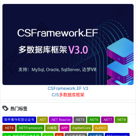
CSFramework.EF V3
C/S
多数据库框架
热门标签
软件著作权登记证书
.NET
.NET Reactor
.NET5
.NET6
.NET7
.NET8
.NET9
.NETFramework
AI编程
APP
AspNetCore
AuthV3