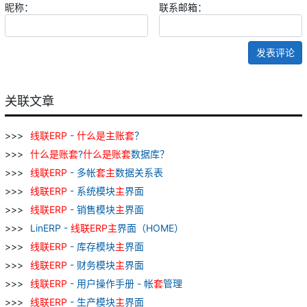
昵称：
联系邮箱：
发表评论
关联文章
线
联
ERP
-
什么
是
主
账
套
？
什么
是
账
套
?
什么
是
账
套
数据库？
线
联
ERP
- 多帐
套
主
数据关系表
线
联
ERP
- 系统模块
主
界面
线
联
ERP
- 销售模块
主
界面
LinERP -
线
联
ERP
主
界面（HOME）
线
联
ERP
- 库存模块
主
界面
线
联
ERP
- 财务模块
主
界面
线
联
ERP
- 用户操作手册 - 帐
套
管理
线
联
ERP
- 生产模块
主
界面