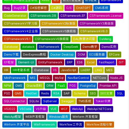
Auth-软件授权注册系统
Axios
B/S
B/S开发框架
B/S框架
BSFramework
Bug
Bug记录
C#加密解密
C#源码
C/S
CHATGPT
CMS系统
CodeGenerator
CSFramework.DB
CSFramework.EF
CSFramework.License
CSFrameworkV1学习版
CSFrameworkV2标准版
CSFrameworkV3高级版
CSFrameworkV4企业版
CSFrameworkV5旗舰版
CSFrameworkV6.0
CSFrameworkV6.1
CSFrameworkV6旗舰版
DAL数据访问层
DaMeng
Database
datalock
DbFramework
DeepSeek
Demo教学
Demo实例
Demo下载
DevExpress教程
Docker Desktop
DOM
ECS服务器
EFCore
EF框架
Element-UI
EntityFramework
ERP
ES6
Excel
FastReport
GIT
HR
HR考勤系统
IDatabase
IIS
JavaScript
LinERP
LINQ
MES
MiniFramework
MIS
MSSQL
MySql
NavBarControl
NETCore
Node.JS
NPM
OMS
Oracle资料
ORM
PaaS
POS
PostgreSql
Promise API
PSD
QMS
RedGet
Redis
RSA
SAP
Schema
SEO
SEO文章
SQL
SQLConnector
SQLite
SqlServer
Swagger
TMS系统
Token令牌
VS2022
VSCode
VS升级
VUE
WCF
WebApi
WebApi NETCore
WebApi框架
WEB开发框架
Windows服务
Winform 开发框架
Winform 开发平台
WinFramework
Workflow工作流
Workflow流程引擎