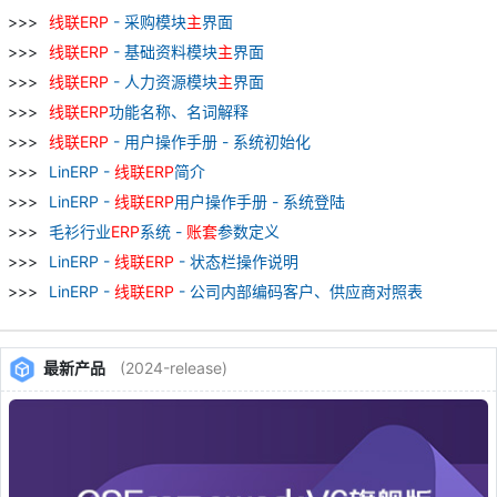
线
联
ERP
- 采购模块
主
界面
线
联
ERP
- 基础资料模块
主
界面
线
联
ERP
- 人力资源模块
主
界面
线
联
ERP
功能名称、名词解释
线
联
ERP
- 用户操作手册 - 系统初始化
LinERP -
线
联
ERP
简介
LinERP -
线
联
ERP
用户操作手册 - 系统登陆
毛衫行业
ERP
系统 -
账
套
参数定义
LinERP -
线
联
ERP
- 状态栏操作说明
LinERP -
线
联
ERP
- 公司内部编码客户、供应商对照表
最新产品
(2024-release)