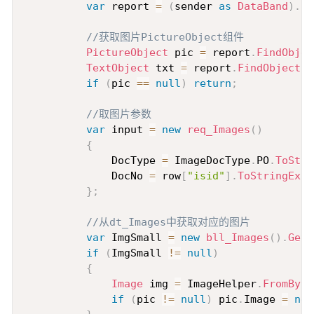
var
 report 
=
(
sender 
as
DataBand
)
.
Re
//获取图片PictureObject组件
PictureObject
 pic 
=
 report
.
FindObjec
TextObject
 txt 
=
 report
.
FindObject
(
"
if
(
pic 
==
null
)
return
;
//取图片参数
var
 input 
=
new
req_Images
(
)
{
              DocType 
=
 ImageDocType
.
PO
.
ToStri
              DocNo 
=
 row
[
"isid"
]
.
ToStringEx
(
)
}
;
//从dt_Images中获取对应的图片
var
 ImgSmall 
=
new
bll_Images
(
)
.
GetB
if
(
ImgSmall 
!=
null
)
{
Image
 img 
=
 ImageHelper
.
FromByte
if
(
pic 
!=
null
)
 pic
.
Image 
=
new