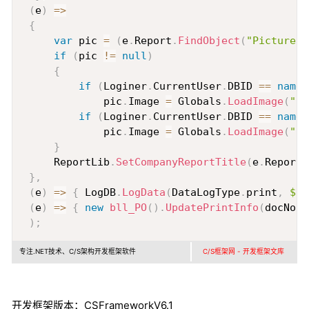
(
e
)
=>
{
var
 pic 
=
(
e
.
Report
.
FindObject
(
"Picture3"
if
(
pic 
!=
null
)
{
if
(
Loginer
.
CurrentUser
.
DBID 
==
nameo
             pic
.
Image 
=
 Globals
.
LoadImage
(
"St
if
(
Loginer
.
CurrentUser
.
DBID 
==
nameo
             pic
.
Image 
=
 Globals
.
LoadImage
(
"St
}
     ReportLib
.
SetCompanyReportTitle
(
e
.
Report
)
}
,
(
e
)
=>
{
 LogDB
.
LogData
(
DataLogType
.
print
,
$"
(
e
)
=>
{
new
bll_PO
(
)
.
UpdatePrintInfo
(
docNo
)
;
)
;
专注.NET技术、C/S架构开发框架软件
C/S框架网 - 开发框架文库
开发框架版本：CSFrameworkV6.1