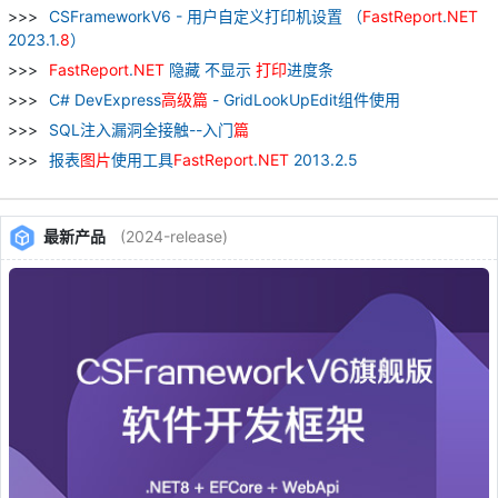
CSFrameworkV6 - 用户自定义打印机设置 （
FastReport
.
NET
2023.1.
8
）
FastReport
.
NET
隐藏 不显示
打印
进度条
C# DevExpress
高级
篇
- GridLookUpEdit组件使用
SQL注入漏洞全接触--入门
篇
报表
图片
使用工具
FastReport
.
NET
2013.2.5
最新产品
(2024-release)