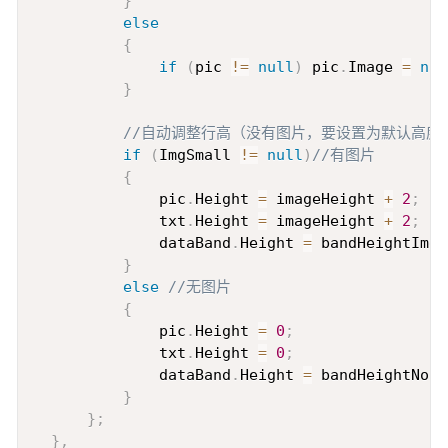
}
else
{
if
(
pic 
!=
null
)
 pic
.
Image 
=
nul
}
//自动调整行高（没有图片，要设置为默认高度
if
(
ImgSmall 
!=
null
)
//有图片
{
              pic
.
Height 
=
 imageHeight 
+
2
;
              txt
.
Height 
=
 imageHeight 
+
2
;
              dataBand
.
Height 
=
 bandHeightImg
;
}
else
//无图片
{
              pic
.
Height 
=
0
;
              txt
.
Height 
=
0
;
              dataBand
.
Height 
=
 bandHeightNoIm
}
}
;
}
,