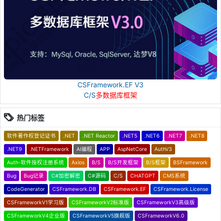
CSFramework.EF V3
C/S
多数据库框架
热门标签
软件著作权登记证书
.NET
.NET Reactor
.NET5
.NET6
.NET7
.NET8
.NET9
.NETFramework
AI编程
APP
AspNetCore
AuthV3
Auth-软件授权注册系统
Axios
B/S
B/S开发框架
B/S框架
BSFramework
Bug
Bug记录
C#加密解密
C#源码
C/S
CHATGPT
CMS系统
CodeGenerator
CSFramework.DB
CSFramework.EF
CSFramework.License
CSFrameworkV1学习版
CSFrameworkV2标准版
CSFrameworkV3高级版
CSFrameworkV4企业版
CSFrameworkV5旗舰版
CSFrameworkV6.0