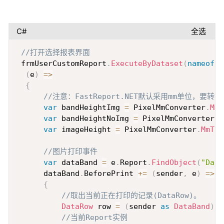
C#
全选
Copy
//打开选择报表界面
 frmUserCustomReport
.
ExecuteByDataset
(
nameof
(
D
(
e
)
=>
{
//注意：FastReport.NET默认采用mm单位，要转
var
 bandHeightImg 
=
 PixelMmConverter
.
MmT
var
 bandHeightNoImg 
=
 PixelMmConverter
.
M
var
 imageHeight 
=
 PixelMmConverter
.
MmToP
//图片打印事件
var
 dataBand 
=
 e
.
Report
.
FindObject
(
"Data
      dataBand
.
BeforePrint 
+=
(
sender
,
 e
)
=>
{
//取出当前正在打印的记录(DataRow)。
DataRow
 row 
=
(
sender 
as
DataBand
)
.
D
//当前Report实例