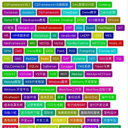
CSFrameworkV6.1
CSFrameworkV6旗舰版
DAL数据访问层
DaMeng
Database
datalock
DbFramework
DeepSeek
Demo教学
Demo实例
Demo下载
DevExpress教程
Docker Desktop
DOM
ECS服务器
EFCore
EF框架
Element-UI
EntityFramework
ERP
ES6
Excel
FastReport
GIT
HR
HR考勤系统
IDatabase
IIS
JavaScript
LinERP
LINQ
MES
MiniFramework
MIS
MSSQL
MySql
NavBarControl
NETCore
Node.JS
NPM
OMS
Oracle资料
ORM
PaaS
POS
PostgreSql
Promise API
PSD
QMS
RedGet
Redis
RSA
SAP
Schema
SEO
SEO文章
SQL
SQLConnector
SQLite
SqlServer
Swagger
TMS系统
Token令牌
VS2022
VSCode
VS升级
VUE
WCF
WebApi
WebApi NETCore
WebApi框架
WEB开发框架
Windows服务
Winform 开发框架
Winform 开发平台
WinFramework
Workflow工作流
Workflow流程引擎
XtraReport
安装环境
版本区别
报表
备份还原
踩坑日记
操作手册
成本核算系统
达梦数据库
代码生成器
电子线材ERP
迭代开发记录
功能介绍
官方软件下载
国际化
海康威视考勤
基础资料窗体
架构设计
角色权限
开发sce
开发工具
开发技巧
开发教程
开发框架
开发平台