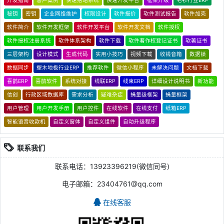
开发指南
客户案例
快速搭站系统
快速开发平台
框架升级
毛衫行业ERP
秘钥
密钥
企业网络维护
权限设计
软件报价
软件测试报告
软件加壳
软件简介
软件开发框架
软件开发平台
软件开发文档
软件授权
软件授权注册系统
软件体系架构
软件下载
软件著作权登记证书
软著证书
三层架构
设计模式
生成代码
实用小技巧
视频下载
收钱音箱
数据锁
数据同步
塑木地板行业ERP
推荐软件
微信小程序
未解决问题
文档下载
喜鹊ERP
喜鹊软件
系统对接
线联ERP
线束ERP
详细设计说明书
新功能
信创
行政区域数据库
需求分析
疑难杂症
蝇量级框架
蝇量框架
用户管理
用户开发手册
用户控件
在线软件
在线支付
纸箱ERP
智能语音收款机
自定义窗体
自定义组件
自动升级程序
联系我们
联系电话：13923396219(微信同号)
电子邮箱：23404761@qq.com
在线客服