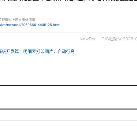
转载请附上原文出处连接
chive/newdoc/796966614405125.html
NewDoc
C/S框架网
2026-0
.NET8高级开发篇：明细表打印图片，自动行高