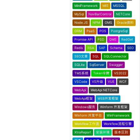
MiniFramework
MIS
MSSQL
MySql
NavBarControl
NETCore
Node.JS
NPM
OMS
Oracle资料
ORM
PaaS
POS
PostgreSql
Promise API
PSD
QMS
RedGet
Redis
RSA
SAP
Schema
SEO
SEO文章
SQL
SQLConnector
SQLite
SqlServer
Swagger
TMS系统
Token令牌
VS2022
VSCode
VS升级
VUE
WCF
WebApi
WebApi NETCore
WebApi框架
WEB开发框架
Windows服务
Winform 开发框架
Winform 开发平台
WinFramework
Workflow工作流
Workflow流程引擎
XtraReport
安装环境
版本区别