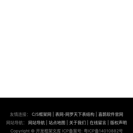
友情连接：
C/S框架网
|
表网-网罗天下表结构
|
喜鹊软件官网
网站导航：
网站导航
|
站点地图
|
关于我们
|
在线留言
|
版权声明
Copyright © 开发框架文库 ICP备案号:
粤ICP备14010882号