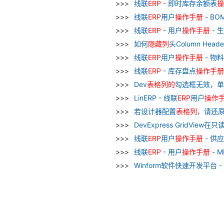
线联
ERP
- 即时库存余额表
操
线联
ERP
用户
操作
手册
- B
线联
ERP
- 用户
操作
手册
- 
如何
隐藏
列
头Column Head
线联
ERP
用户
操作
手册
- 物
线联
ERP
- 库存盘点
操作
手册
Dev
表格
列
的
勾选框无效，单元格
LinERP - 线联
ERP
用户
操作
若设计器配置
表格
列
，请还
DevExpress GridView
线联
ERP
用户
操作
手册
- 供
线联
ERP
- 用户
操作
手册
- 
Winform软件快速开发平台 