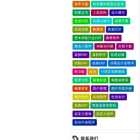
软件下载
软件著作权登记证书
软著证书
三层架构
设计模式
生成代码
实用小技巧
视频下载
收钱音箱
数据锁
数据同步
塑木地板行业ERP
推荐软件
微信小程序
未解决问题
文档下载
喜鹊ERP
喜鹊软件
系统对接
线联ERP
线束ERP
详细设计说明书
新功能
信创
行政区域数据库
需求分析
疑难杂症
蝇量级框架
蝇量框架
用户管理
用户开发手册
用户控件
在线软件
在线支付
纸箱ERP
智能语音收款机
自定义窗体
自定义组件
自动升级程序
联系我们