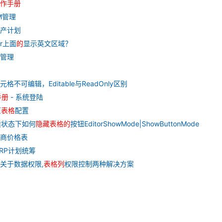
作
手册
OM管理
生产计划
er上面
的
显示英文区域？
料管理
不可编辑，Editable与ReadOnly区别
手册
- 系统登陆
原
表格
配置
在只读状态下如何
隐藏
表格
的
按钮EditorShowMode|ShowButtonMode
应商价格表
MRP计划统筹
- 关于数据权限,
表格
列
权限控制两种解决方案