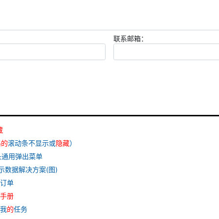
联系邮箱：
藏
格
的
滚动条不显示或
隐藏
）
头通用弹出菜单
示数据解决方案(图)
购订单
手册
 我
的
任务