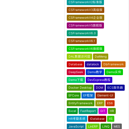
CSFrameworkV2标准版
CSFrameworkV3高级版
CSFrameworkV4企业版
CSFrameworkV5旗舰版
CSFrameworkV6.0
CSFrameworkV6.1
CSFrameworkV6旗舰版
DAL数据访问层
DaMeng
Database
datalock
DbFramework
DeepSeek
Demo教学
Demo实例
Demo下载
DevExpress教程
Docker Desktop
DOM
ECS服务器
EFCore
EF框架
Element-UI
EntityFramework
ERP
ES6
Excel
FastReport
GIT
HR
HR考勤系统
IDatabase
IIS
JavaScript
LinERP
LINQ
MES