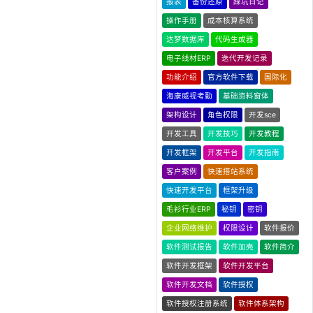
报表
备份还原
踩坑日记
操作手册
成本核算系统
达梦数据库
代码生成器
电子线材ERP
迭代开发记录
功能介绍
官方软件下载
国际化
海康威视考勤
基础资料窗体
架构设计
角色权限
开发sce
开发工具
开发技巧
开发教程
开发框架
开发平台
开发指南
客户案例
快速搭站系统
快速开发平台
框架升级
毛衫行业ERP
秘钥
密钥
企业网络维护
权限设计
软件报价
软件测试报告
软件加壳
软件简介
软件开发框架
软件开发平台
软件开发文档
软件授权
软件授权注册系统
软件体系架构