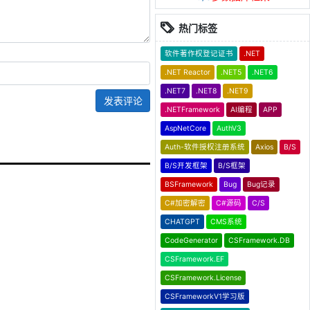
热门标签
软件著作权登记证书
.NET
.NET Reactor
.NET5
.NET6
.NET7
.NET8
.NET9
发表评论
.NETFramework
AI编程
APP
AspNetCore
AuthV3
Auth-软件授权注册系统
Axios
B/S
B/S开发框架
B/S框架
BSFramework
Bug
Bug记录
C#加密解密
C#源码
C/S
CHATGPT
CMS系统
CodeGenerator
CSFramework.DB
CSFramework.EF
CSFramework.License
CSFrameworkV1学习版