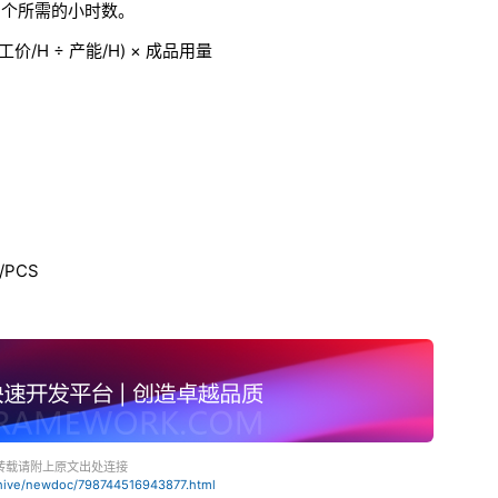
产1个所需的小时数。
工价/H ÷ 产能/H) × 成品用量
元/PCS
转载请附上原文出处连接
chive/newdoc/798744516943877.html