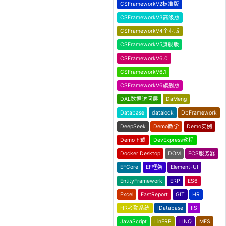
CSFrameworkV2标准版
CSFrameworkV3高级版
CSFrameworkV4企业版
CSFrameworkV5旗舰版
CSFrameworkV6.0
CSFrameworkV6.1
CSFrameworkV6旗舰版
DAL数据访问层
DaMeng
Database
datalock
DbFramework
DeepSeek
Demo教学
Demo实例
Demo下载
DevExpress教程
Docker Desktop
DOM
ECS服务器
EFCore
EF框架
Element-UI
EntityFramework
ERP
ES6
Excel
FastReport
GIT
HR
HR考勤系统
IDatabase
IIS
JavaScript
LinERP
LINQ
MES