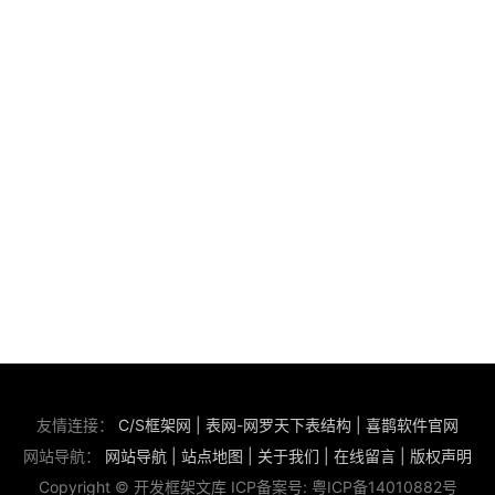
友情连接：
C/S框架网
|
表网-网罗天下表结构
|
喜鹊软件官网
网站导航：
网站导航
|
站点地图
|
关于我们
|
在线留言
|
版权声明
Copyright © 开发框架文库 ICP备案号:
粤ICP备14010882号