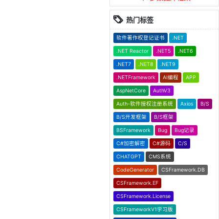
热门标签
软件著作权登记证书
.NET
.NET Reactor
.NET5
.NET6
.NET7
.NET8
.NET9
.NETFramework
AI编程
APP
AspNetCore
AuthV3
Auth-软件授权注册系统
Axios
B/S
B/S开发框架
B/S框架
BSFramework
Bug
Bug记录
C#加密解密
C#源码
C/S
CHATGPT
CMS系统
CodeGenerator
CSFramework.DB
CSFramework.EF
CSFramework.License
CSFrameworkV1学习版