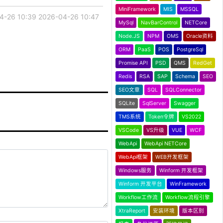
MiniFramework
MIS
MSSQL
4-26 10:39
2026-04-26 10:47
MySql
NavBarControl
NETCore
Node.JS
NPM
OMS
Oracle资料
ORM
PaaS
POS
PostgreSql
Promise API
PSD
QMS
RedGet
Redis
RSA
SAP
Schema
SEO
SEO文章
SQL
SQLConnector
SQLite
SqlServer
Swagger
TMS系统
Token令牌
VS2022
VSCode
VS升级
VUE
WCF
WebApi
WebApi NETCore
WebApi框架
WEB开发框架
Windows服务
Winform 开发框架
Winform 开发平台
WinFramework
Workflow工作流
Workflow流程引擎
XtraReport
安装环境
版本区别