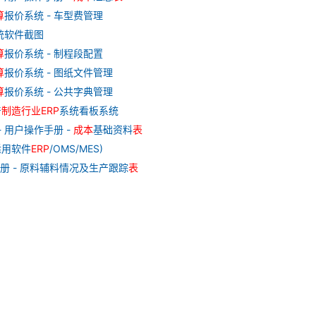
算
报价系统 - 车型费管理
统软件截图
算
报价系统 - 制程段配置
算
报价系统 - 图纸文件管理
算
报价系统 - 公共字典管理
产
制造
行业
ERP
系统看板系统
- 用户操作手册 -
成本
基础资料
表
适用软件
ERP
/OMS/MES)
册 - 原料辅料情况及生产跟踪
表