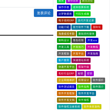
报表
备份还原
踩坑日记
操作手册
成本核算系统
发表评论
达梦数据库
代码生成器
电子线材ERP
迭代开发记录
功能介绍
官方软件下载
国际化
海康威视考勤
基础资料窗体
架构设计
角色权限
开发sce
开发工具
开发技巧
开发教程
开发框架
开发平台
开发指南
客户案例
快速搭站系统
快速开发平台
框架升级
毛衫行业ERP
秘钥
密钥
企业网络维护
权限设计
软件报价
软件测试报告
软件加壳
软件简介
软件开发框架
软件开发平台
软件开发文档
软件授权
软件授权注册系统
软件体系架构