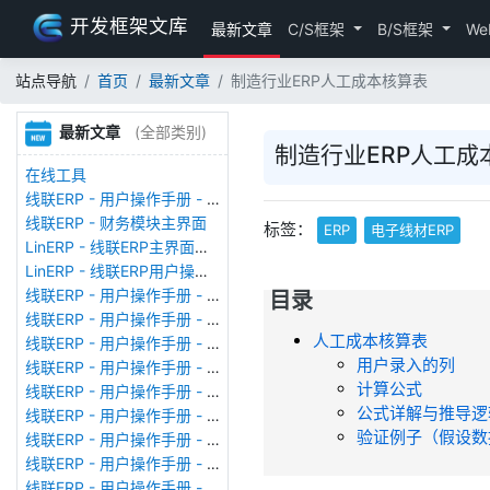
开发框架文库
最新文章
C/S框架
B/S框架
We
站点导航
首页
最新文章
制造行业ERP人工成本核算表
最新文章
(全部类别)
制造行业ERP人工成
在线工具
线联ERP - 用户操作手册 - 存货期初
线联ERP - 财务模块主界面
标签：
ERP
电子线材ERP
LinERP - 线联ERP主界面（HOME）
LinERP - 线联ERP用户操作手册 - 系统登陆
线联ERP - 用户操作手册 - 查看在线用户
目录
线联ERP - 用户操作手册 - 数据备份
人工成本核算表
线联ERP - 用户操作手册 - 工厂管理
用户录入的列
线联ERP - 用户操作手册 - 帐套管理
计算公式
线联ERP - 用户操作手册 - 语种设置
公式详解与推导逻
线联ERP - 用户操作手册 - 国际化多语言
验证例子（假设数
线联ERP - 用户操作手册 - 报表管理
线联ERP - 用户操作手册 - 字段名管理
线联ERP - 用户操作手册 - 模块管理