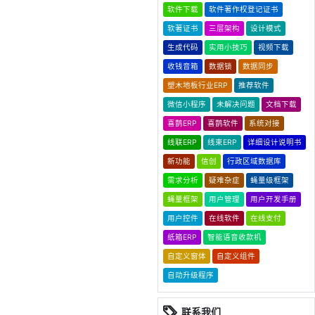
软件下载
软件著作权登记证书
软著证书
三层架构
设计模式
生成代码
实用小技巧
视频下载
收钱音箱
数据锁
数据同步
塑木地板行业ERP
推荐软件
微信小程序
未解决问题
文档下载
喜鹊ERP
喜鹊软件
系统对接
线联ERP
线束ERP
详细设计说明书
新功能
信创
行政区域数据库
需求分析
疑难杂症
蝇量级框架
蝇量框架
用户管理
用户开发手册
用户控件
在线软件
在线支付
纸箱ERP
智能语音收款机
自定义窗体
自定义组件
自动升级程序
联系我们