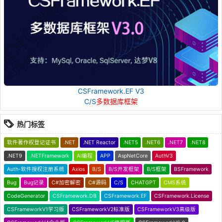
CSFramework.EF V3
C/S
多数据库框架
热门标签
软件著作权登记证书
.NET
.NET Reactor
.NET5
.NET6
.NET7
.NET8
.NET9
.NETFramework
AI编程
APP
AspNetCore
AuthV3
Auth-软件授权注册系统
Axios
B/S
B/S开发框架
B/S框架
BSFramework
Bug
Bug记录
C#加密解密
C#源码
C/S
CHATGPT
CMS系统
CodeGenerator
CSFramework.DB
CSFramework.EF
CSFramework.License
CSFrameworkV1学习版
CSFrameworkV2标准版
CSFrameworkV3高级版