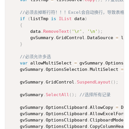
//必须去掉断行符！！！Excel会自动换行，导致表格记
if
(
listTmp 
is
IList
 data
)
{
        data
.
RemoveText
(
'\r'
,
'\n'
)
;
        gvSummary
.
GridControl
.
DataSource 
=
 lis
}
//必须允许多选
var
 allowMultiSelect 
=
 gvSummary
.
OptionsSe
    gvSummary
.
OptionsSelection
.
MultiSelect 
=
t
    gvSummary
.
GridControl
.
SuspendLayout
(
)
;
    gvSummary
.
SelectAll
(
)
;
//选择所有记录
    gvSummary
.
OptionsClipboard
.
AllowCopy 
=
 Dev
    gvSummary
.
OptionsClipboard
.
AllowExcelForma
    gvSummary
.
OptionsClipboard
.
ClipboardMode 
=
    gvSummary
.
OptionsClipboard
.
CopyColumnHeade