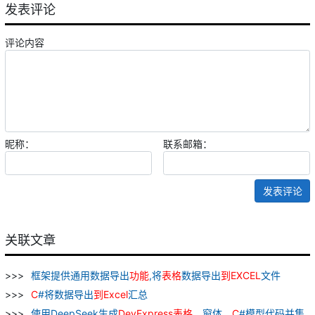
发表评论
评论内容
昵称：
联系邮箱：
发表评论
关联文章
框架提供通用数据导出
功能
,将
表格
数据导出
到
EXCEL
文件
C
#将数据导出
到
Excel
汇总
使用DeepSeek生成
DevExpress
表格
、窗体、
C
#模型代码并集