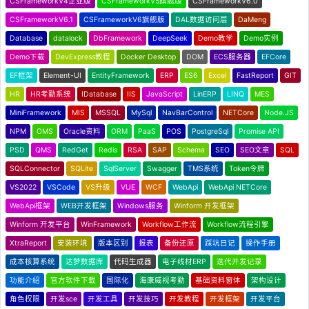
CSFrameworkV4企业版
CSFrameworkV5旗舰版
CSFrameworkV6.0
CSFrameworkV6.1
CSFrameworkV6旗舰版
DAL数据访问层
DaMeng
Database
datalock
DbFramework
DeepSeek
Demo教学
Demo实例
Demo下载
DevExpress教程
Docker Desktop
DOM
ECS服务器
EFCore
EF框架
Element-UI
EntityFramework
ERP
ES6
Excel
FastReport
GIT
HR
HR考勤系统
IDatabase
IIS
JavaScript
LinERP
LINQ
MES
MiniFramework
MIS
MSSQL
MySql
NavBarControl
NETCore
Node.JS
NPM
OMS
Oracle资料
ORM
PaaS
POS
PostgreSql
Promise API
PSD
QMS
RedGet
Redis
RSA
SAP
Schema
SEO
SEO文章
SQL
SQLConnector
SQLite
SqlServer
Swagger
TMS系统
Token令牌
VS2022
VSCode
VS升级
VUE
WCF
WebApi
WebApi NETCore
WebApi框架
WEB开发框架
Windows服务
Winform 开发框架
Winform 开发平台
WinFramework
Workflow工作流
Workflow流程引擎
XtraReport
安装环境
版本区别
报表
备份还原
踩坑日记
操作手册
成本核算系统
达梦数据库
代码生成器
电子线材ERP
迭代开发记录
功能介绍
官方软件下载
国际化
海康威视考勤
基础资料窗体
架构设计
角色权限
开发sce
开发工具
开发技巧
开发教程
开发框架
开发平台