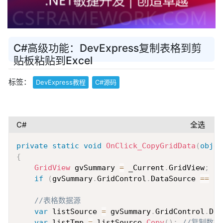
C#高级功能：DevExpress复制表格到剪
贴板粘贴到Excel
标签：
DevExpress教程
C#源码
C#
全选
Copy
private
static
void
OnClick_CopyGridData
(
objec
{
GridView
 gvSummary 
=
 _Current
.
GridView
;
if
(
gvSummary
.
GridControl
.
DataSource 
==
nu
//表格数据源
var
 listSource 
=
 gvSummary
.
GridControl
.
Dat
var
 listTmp 
=
 listSource
.
Copy
(
)
;
//复制数据