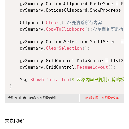
    gvSummary
.
OptionsClipboard
.
PasteMode 
=
 Pas
    gvSummary
.
OptionsClipboard
.
ShowProgress 
=
 
    Clipboard
.
Clear
(
)
;
//先清除所有内容
    gvSummary
.
CopyToClipboard
(
)
;
//复制到剪贴板
    gvSummary
.
OptionsSelection
.
MultiSelect 
=
 a
    gvSummary
.
ClearSelection
(
)
;
    gvSummary
.
GridControl
.
DataSource 
=
 listSou
    gvSummary
.
GridControl
.
ResumeLayout
(
)
;
    Msg
.
ShowInformation
(
$"表格内容已复制到剪贴板
}
专注.NET技术、C/S架构开发框架软件
C/S框架网 - 开发框架文库
关联代码：