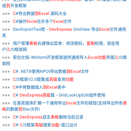
成
到
开发框架
C
#导出数据
到
Excel
源码大全
C
#操作
Excel
合并多个
Excel
文件
DevExportTool类 -
DevExpress
GridView 导出
Excel
文件通用
类
用户管理
表格
右键弹出菜单：修改密码，
复制
权限，锁定用
户|
C
/S框架网
原创文档-Winform开发框架提供通用导入
Excel
功能
界面|
C
/S框
架网
C
# .NET8使用NPOI导出数据
到
Excel
文件
C
/S框架V2.0版集成
高级
查询
功能
C
#中将数据插入
到
Excel
表中
C
#
DevExpress
高级
篇 - GridLookUpEdit组件使用
在基类窗体扩展一个通用导出
Excel
文件的按钮(支持导出所有
表
格
的数据
到
Xlsx文件)
C
#
DevExpress
双击
表格
删除当前记录
C
#
C
/S框架
高级
搜索
功能
-接口设计