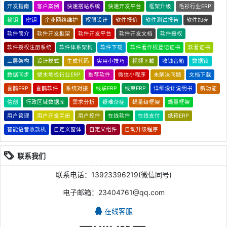
开发指南
客户案例
快速搭站系统
快速开发平台
框架升级
毛衫行业ERP
秘钥
密钥
企业网络维护
权限设计
软件报价
软件测试报告
软件加壳
软件简介
软件开发框架
软件开发平台
软件开发文档
软件授权
软件授权注册系统
软件体系架构
软件下载
软件著作权登记证书
软著证书
三层架构
设计模式
生成代码
实用小技巧
视频下载
收钱音箱
数据锁
数据同步
塑木地板行业ERP
推荐软件
微信小程序
未解决问题
文档下载
喜鹊ERP
喜鹊软件
系统对接
线联ERP
线束ERP
详细设计说明书
新功能
信创
行政区域数据库
需求分析
疑难杂症
蝇量级框架
蝇量框架
用户管理
用户开发手册
用户控件
在线软件
在线支付
纸箱ERP
智能语音收款机
自定义窗体
自定义组件
自动升级程序
联系我们
联系电话：13923396219(微信同号)
电子邮箱：23404761@qq.com
在线客服