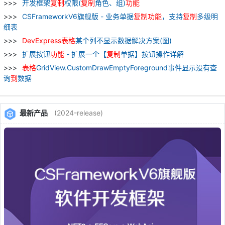
开发框架
复制
权限(
复制
角色、组)
功能
CSFrameworkV6旗舰版 - 业务单据
复制
功能
，支持
复制
多级明
细表
DevExpress
表格
某个列不显示数据解决方案(图)
扩展按钮
功能
- 扩展一个【
复制
单据】按钮操作详解
表格
GridView.CustomDrawEmptyForeground事件显示没有查
询
到
数据
最新产品
(2024-release)